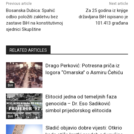
Previous article
Next article
Bosanska Dubica: Spahić
Za 25 godina iz knjige
odbio položiti zakletvu bez
državljana BiH ispisano je
zastave BiH na konstitutivnoj
101.413 građana
sjednici Skupštine
RELATED ARTICLES
Drago Perković: Potresna priča iz
logora “Omarska” o Asmiru Ćehiću
BiH
Elitocid jedna od temeljnih faza
genocida – Dr. Eso Sadiković
simbol prijedorskog elitocida
BiH
Sladić objavio dobre vijesti: Otkrio