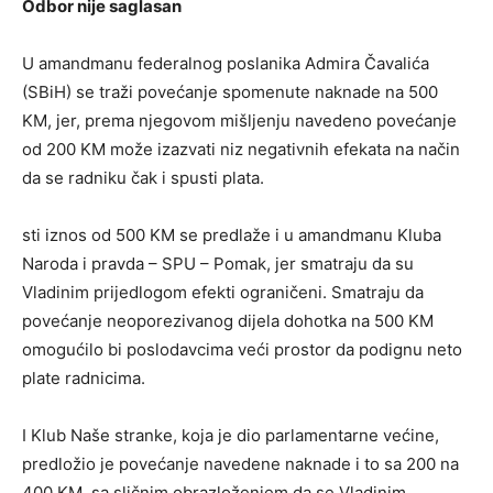
Odbor nije saglasan
U amandmanu federalnog poslanika Admira Čavalića
(SBiH) se traži povećanje spomenute naknade na 500
KM, jer, prema njegovom mišljenju navedeno povećanje
od 200 KM može izazvati niz negativnih efekata na način
da se radniku čak i spusti plata.
sti iznos od 500 KM se predlaže i u amandmanu Kluba
Naroda i pravda – SPU – Pomak, jer smatraju da su
Vladinim prijedlogom efekti ograničeni. Smatraju da
povećanje neoporezivanog dijela dohotka na 500 KM
omogućilo bi poslodavcima veći prostor da podignu neto
plate radnicima.
I Klub Naše stranke, koja je dio parlamentarne većine,
predložio je povećanje navedene naknade i to sa 200 na
400 KM, sa sličnim obrazloženjem da se Vladinim