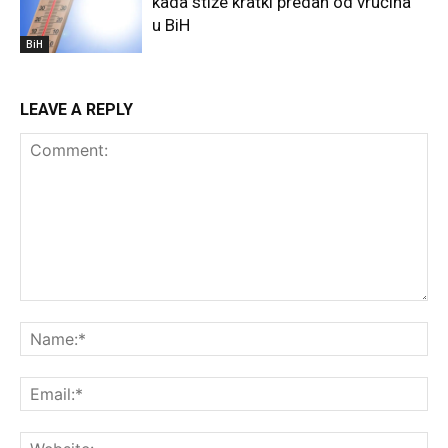
kada stiže kratki predah od vrućina
u BiH
BiH
LEAVE A REPLY
Comment:
Na
Ema
Web