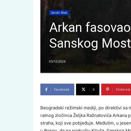
Sanski Most
Arkan fasovao 
Sanskog Most
05/12/2024
Facebook
X
Pinterest
Beogradski režimski mediji, po direktivi sa 
ratnog zločinca Željka Ražnatovića Arkana 
straha, koji sve pobjeđuje. Međutim, u jesen
u Bosnu, da na području Ključa, Sanskog Mos