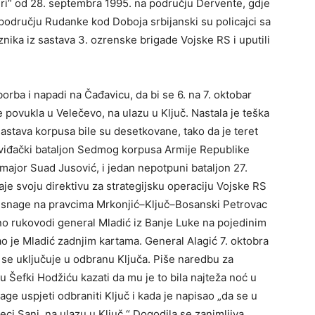
uri“ od 28. septembra 1995. na području Dervente, gdje
 području Rudanke kod Doboja srbijanski su policajci sa
ika iz sastava 3. ozrenske brigade Vojske RS i uputili
rba i napadi na Čađavicu, da bi se 6. na 7. oktobar
povukla u Velečevo, na ulazu u Ključ. Nastala je teška
z sastava korpusa bile su desetkovane, tako da je teret
izviđački bataljon Sedmog korpusa Armije Republike
ajor Suad Jusović, i jedan nepotpuni bataljon 27.
e svoju direktivu za strategijsku operaciju Vojske RS
 snage na pravcima Mrkonjić–Ključ–Bosanski Petrovac
no rukovodi general Mladić iz Banje Luke na pojedinim
ao je Mladić zadnjim kartama. General Alagić 7. oktobra
 se uključuje u odbranu Ključa. Piše naredbu za
 Šefki Hodžiću kazati da mu je to bila najteža noć u
nage uspjeti odbraniti Ključ i kada je napisao „da se u
jeci Sani, na ulazu u Ključ.“ Dogodila se zanimljiva