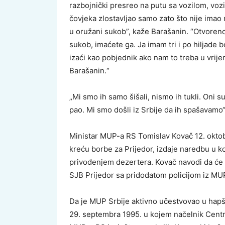
razbojnički presreo na putu sa vozilom, vozi
čovjeka zlostavljao samo zato što nije imao
u oružani sukob”, kaže Barašanin. “Otvoreno 
sukob, imaćete ga. Ja imam tri i po hiljade b
izaći kao pobjednik ako nam to treba u vrij
Barašanin.“
„Mi smo ih samo šišali, nismo ih tukli. Oni s
pao. Mi smo došli iz Srbije da ih spašavamo
Ministar MUP-a RS Tomislav Kovač 12. okto
kreću borbe za Prijedor, izdaje naredbu u ko
privođenjem dezertera. Kovač navodi da će o
SJB Prijedor sa pridodatom policijom iz MUP
Da je MUP Srbije aktivno učestvovao u hapše
29. septembra 1995. u kojem načelnik Centr