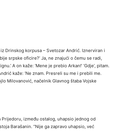
iz Drinskog korpusa – Svetozar Andrić. Iznerviran i
bije srpske oficire?’ Ja, ne znajući o čemu se radi,
gnu.’ A on kaže: ‘Mene je prebio Arkan!’ ‘Gdje’, pitam.
Andrić kaže: ‘Ne znam. Presreli su me i prebili me.
jlo Milovanović, načelnik Glavnog štaba Vojske
 Prijedoru, između ostalog, uhapsio jednog od
stoja Barašanin. “Nije ga zapravo uhapsio, već