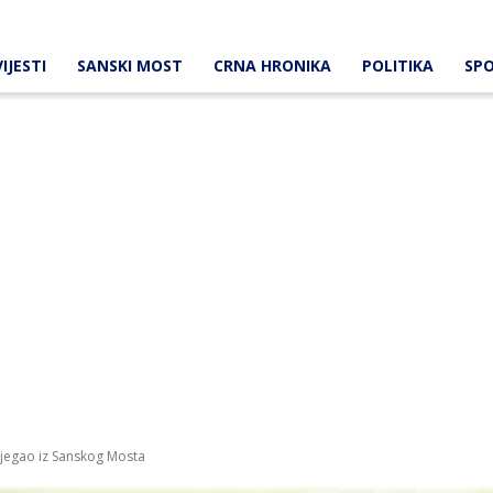
IJESTI
SANSKI MOST
CRNA HRONIKA
POLITIKA
SP
bjegao iz Sanskog Mosta