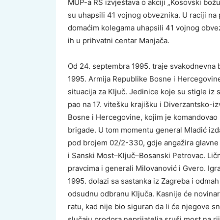
MUP-a RS izvještava o akciji „Kosovski bož
su uhapsili 41 vojnog obveznika. U raciji na
domaćim kolegama uhapsili 41 vojnog obvezn
ih u prihvatni centar Manjača.
Od 24. septembra 1995. traje svakodnevna bo
1995. Armija Republike Bosne i Hercegovine 
situacija za Ključ. Jedinice koje su stigle i
pao na 17. vitešku krajišku i Diverzantsko-
Bosne i Hercegovine, kojim je komandovao m
brigade. U tom momentu general Mladić izdaj
pod brojem 02/2-330, gdje angažira glavne
i Sanski Most–Ključ–Bosanski Petrovac. Lič
pravcima i generali Milovanović i Gvero. Igr
1995. dolazi sa sastanka iz Zagreba i odmah
odsudnu odbranu Ključa. Kasnije će novinaru
ratu, kad nije bio siguran da li će njegove s
slučaju prodora neprijatelja sruši most na ri