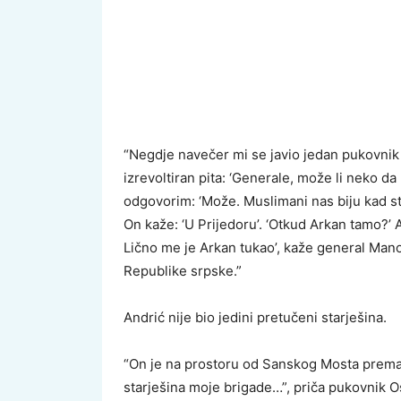
“Negdje navečer mi se javio jedan pukovnik 
izrevoltiran pita: ‘Generale, može li neko da 
odgovorim: ‘Može. Muslimani nas biju kad sti
On kaže: ‘U Prijedoru’. ‘Otkud Arkan tamo?’ 
Lično me je Arkan tukao’, kaže general Mano
Republike srpske.”
Andrić nije bio jedini pretučeni starješina.
“On je na prostoru od Sanskog Mosta prema
starješina moje brigade…”, priča pukovnik O