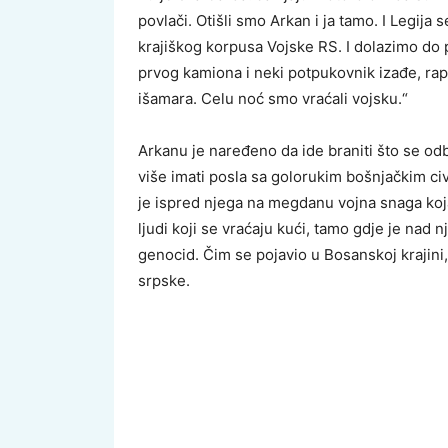
povlači. Otišli smo Arkan i ja tamo. I Legija 
krajiškog korpusa Vojske RS. I dolazimo do 
prvog kamiona i neki potpukovnik izađe, rap
išamara. Celu noć smo vraćali vojsku.“
Arkanu je naređeno da ide braniti što se odb
više imati posla sa golorukim bošnjačkim civ
je ispred njega na megdanu vojna snaga koja 
ljudi koji se vraćaju kući, tamo gdje je nad 
genocid. Čim se pojavio u Bosanskoj krajini
srpske.