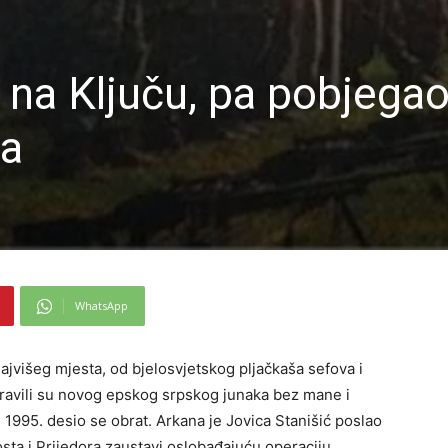
na Ključu, pa pobjegao
a
WhatsApp
najvišeg mjesta, od bjelosvjetskog pljačkaša sefova i
pravili su novog epskog srpskog junaka bez mane i
 1995. desio se obrat. Arkana je Jovica Stanišić poslao
ta i Prijedora zaustavi oslobađajuću operaciju