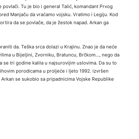
se povlači. Tu je bio i general Talić, komandant Prvog
pred Manjaču da vraćamo vojsku. Vratimo i Legiju. Kod
ortira da se povlače, da je žestok napad. Arkan ga
raniti da. Teška srca dolazi u Krajinu. Znao je da neće
ilima u Bijeljini, Zvorniku, Bratuncu, Brčkom…, nego da
se tri godine kalila u najsurovijim uslovima. Da su to
njihovim porodicama u proljeće i ljeto 1992. izvršen
, Arkan se sukobio sa pripadnicima Vojske Republike