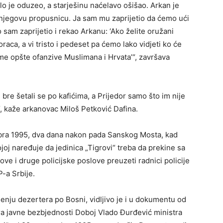
lo je oduzeo, a starješinu naćelavo ošišao. Arkan je
 njegovu propusnicu. Ja sam mu zaprijetio da ćemo ući
sam zaprijetio i rekao Arkanu: ‘Ako želite oružani
oraca, a vi tristo i pedeset pa ćemo lako vidjeti ko će
eme opšte ofanzive Muslimana i Hrvata’“, završava
u bre šetali se po kafićima, a Prijedor samo što im nije
“, kaže arkanovac Miloš Petković Dafina.
bra 1995, dva dana nakon pada Sanskog Mosta, kad
joj naređuje da jedinica „Tigrovi“ treba da prekine sa
ve i druge policijske poslove preuzeti radnici policije
-a Srbije.
nju dezertera po Bosni, vidljivo je i u dokumentu od
a javne bezbjednosti Doboj Vlado Đurđević ministra