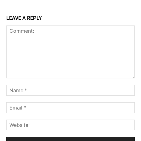
LEAVE A REPLY
Comment:
Na
Ema
Web