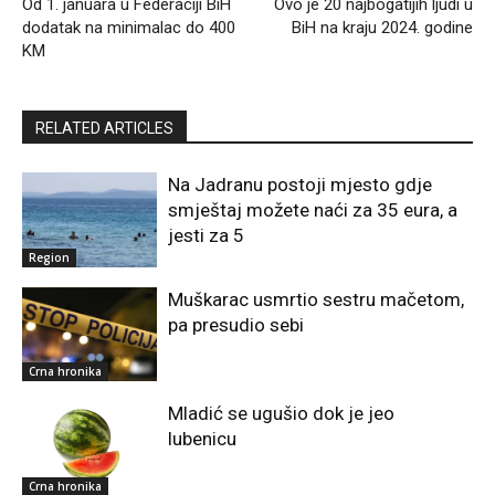
Od 1. januara u Federaciji BiH
Ovo je 20 najbogatijih ljudi u
dodatak na minimalac do 400
BiH na kraju 2024. godine
KM
RELATED ARTICLES
Na Jadranu postoji mjesto gdje
smještaj možete naći za 35 eura, a
jesti za 5
Region
Muškarac usmrtio sestru mačetom,
pa presudio sebi
Crna hronika
Mladić se ugušio dok je jeo
lubenicu
Crna hronika