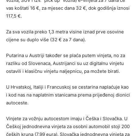
vozila, SUV i tzv. “pick up” vozila) e-vinjeta za 7 dana će
vas koštati 16 €, za mjesec dana 32 €, dok godišnja iznosi
117,5 €.
Za sva vozila preko 1,3 metra visine iznad prve osovine
cijene su duplo više (32 € za 7 dana).
Putarina u Austriji također se plaća putem vinjeta, no za
razliku od Slovenaca, Austrijanci su uz digitalnu vinjetu
ostavili i klasičnu vinjetu naljepnicu, pa možete birati.
U Hrvatskoj, Italiji i Francuskoj se cestarina naplaćuje kao
i kod nas na naplatnim stanicama prema prijeđenoj dionici
autoceste.
Vinjete za vožnju autocestom imaju i Češka i Slovačka. U
Češkoj jednodnevna vinjeta za osobni automobil stoji 200
čeških kruna (7,99 eura). Slovačka jednodnevna vinjeta za