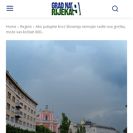
Home
Region
Ako putujete kroz Sloveniju nemojte raditi ovu grešku,
može vas koštati 600...