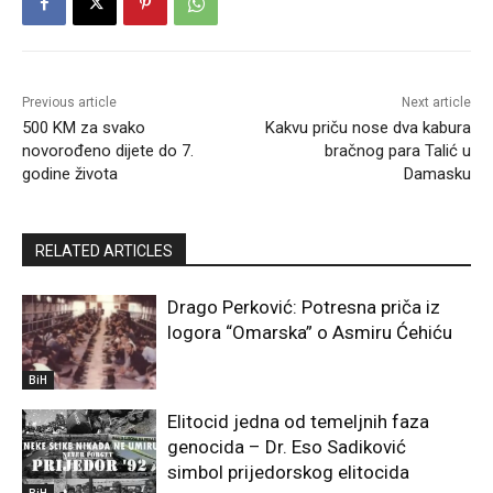
Previous article
Next article
500 KM za svako
Kakvu priču nose dva kabura
novorođeno dijete do 7.
bračnog para Talić u
godine života
Damasku
RELATED ARTICLES
Drago Perković: Potresna priča iz
logora “Omarska” o Asmiru Ćehiću
BiH
Elitocid jedna od temeljnih faza
genocida – Dr. Eso Sadiković
simbol prijedorskog elitocida