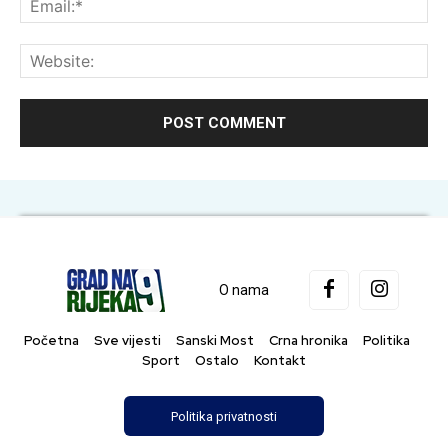
Web
O nama
Početna
Sve vijesti
Sanski Most
Crna hronika
Politika
Sport
Ostalo
Kontakt
Politika privatnosti