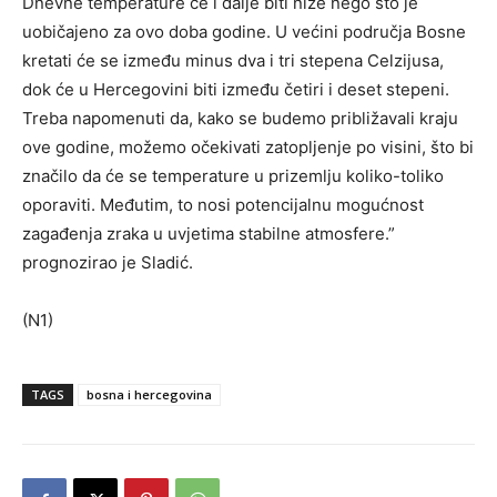
Dnevne temperature će i dalje biti niže nego što je
uobičajeno za ovo doba godine. U većini područja Bosne
kretati će se između minus dva i tri stepena Celzijusa,
dok će u Hercegovini biti između četiri i deset stepeni.
Treba napomenuti da, kako se budemo približavali kraju
ove godine, možemo očekivati zatopljenje po visini, što bi
značilo da će se temperature u prizemlju koliko-toliko
oporaviti. Međutim, to nosi potencijalnu mogućnost
zagađenja zraka u uvjetima stabilne atmosfere.”
prognozirao je Sladić.
(N1)
TAGS
bosna i hercegovina