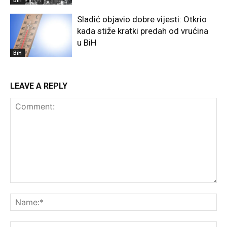
BiH
Sladić objavio dobre vijesti: Otkrio
kada stiže kratki predah od vrućina
u BiH
BiH
LEAVE A REPLY
Comment:
Na
Ema