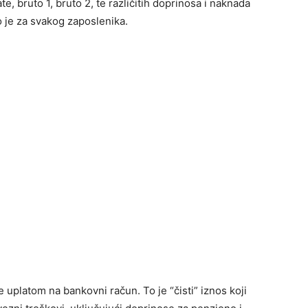
, bruto 1, bruto 2, te različitih doprinosa i naknada
o je za svakog zaposlenika.
je uplatom na bankovni račun. To je “čisti” iznos koji