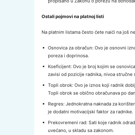
propisano u Zakonu o porezu na dohoda
Ostali pojmovi na platnoj listi
Na platnim listama često ćete naići na još n
Osnovica za obračun: Ovo je osnovni izn
poreza i doprinosa.
Koeficijent: Ovo je broj kojim se osnovic
zavisi od pozicije radnika, nivoa stručne 
Topli obrok: Ovo je iznos koji radnik do
Topli obrok se obično obračunava po dan
Regres: Jednokratna naknada za korišt
je dodatni motivacijski faktor za radnike.
Prekovremeni rad: Sati koje radnik odrad
uvećano, u skladu sa zakonom.