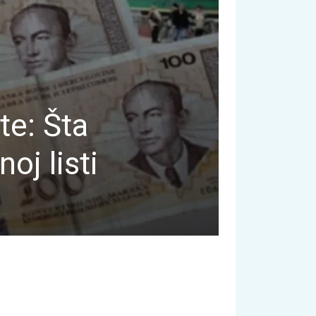
te: Šta
oj listi