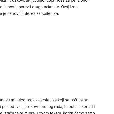
ezni troškovi, uključujući doprinose za penziono i
oslenosti, porez i druge naknade. Ovaj iznos
e je osnovni interes zaposlenika.
novu minulog rada zaposlenika koji se računa na
poslodavca, prekovremenog rada, te ostalih koristi i
be izračuna primjera u ovom tekstu, koristićemo samo