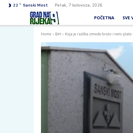
C
22
Sanski Most
Petak, 7 kolovoza, 2026
POČETNA
SVE V
Home
BiH
Koja je razlika između bruto i neto plate: 