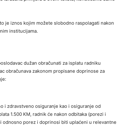
, to je iznos kojim možete slobodno raspolagati nakon
nim institucijama.
 poslodavac dužan obračunati za isplatu radniku
avac obračunava zakonom propisane doprinose za
je:
 i zdravstveno osiguranje kao i osiguranje od
plata 1.500 KM, radnik će nakon odbitaka (porezi i
ci odnosno porez i doprinosi biti uplaćeni u relevantne