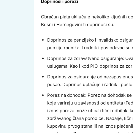
Doprinosi i porezi
Obračun plata uključuje nekoliko ključnih do
Bosni i Hercegovini ti doprinosi su:
Doprinos za penzijsko i invalidsko osigur
penzije radnika. I radnik i poslodavac su
Doprinos za zdravstveno osiguranje: Ov
uslugama. Kao i kod PIO, doprinos za zdr
Doprinos za osiguranje od nezaposlenost
posao. Doprinos uplaćuje i radnik i posl
Porez na dohodak: Porez na dohodak se 
koje variraju u zavisnosti od entiteta (Fe
iznos poreza može uticati lični odbitak,
zdržavanog člana porodice. Nadalje, ličn
kupovinu prvog stana ili na iznos plaćenih