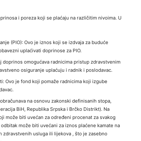
prinosa i poreza koji se plaćaju na različitim nivoima. U
anje (PIO): Ovo je iznos koji se izdvaja za buduće
 obavezni uplaćivati doprinose za PIO.
aj doprinos omogućava radnicima pristup zdravstvenim
avstveno osiguranje uplaćuju i radnik i poslodavac.
i: Ovo je fond koji pomaže radnicima koji izgube
odavac.
obračunava na osnovu zakonski definisanih stopa,
deracija BiH, Republika Srpska i Brčko Distrikt). Na
 koji može biti uvećan za određeni procenat za svakog
i odbitak može biti uvećani za iznos plaćene kamate na
 zdravstvenih usluga ili lijekova , što je zasebno