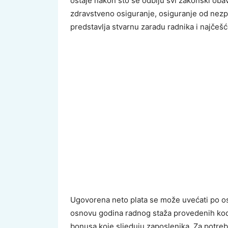
ostaje nakon što se odbiju svi zakonski obav
zdravstveno osiguranje, osiguranje od nezp
predstavlja stvarnu zaradu radnika i najčešć
Ugovorena neto plata se može uvećati po os
osnovu godina radnog staža provedenih kod 
bonusa koje sljeduju zaposlenika. Za potre