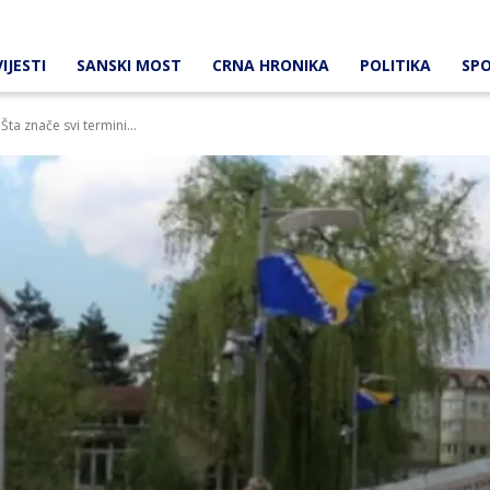
IJESTI
SANSKI MOST
CRNA HRONIKA
POLITIKA
SP
Šta znače svi termini...