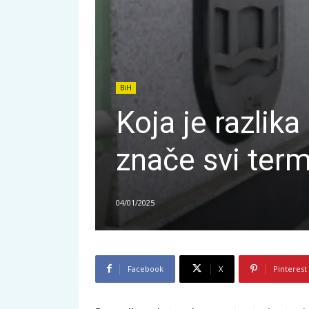
BiH
Koja je razlika
znače svi termi
04/01/2025
Facebook
X
Pinterest