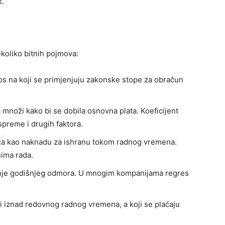
k.
ekoliko bitnih pojmova:
os na koji se primjenjuju zakonske stope za obračun
a množi kako bi se dobila osnovna plata. Koeficijent
spreme i drugih faktora.
bija kao naknadu za ishranu tokom radnog vremena.
ima rada.
enje godišnjeg odmora. U mnogim kompanijama regres
i iznad redovnog radnog vremena, a koji se plaćaju