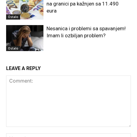
na granici pa kažnjen sa 11.490
eura
Ostalo
Nesanica i problemi sa spavanjem!
Imam li ozbiljan problem?
Ostalo
LEAVE A REPLY
Comment:
Na