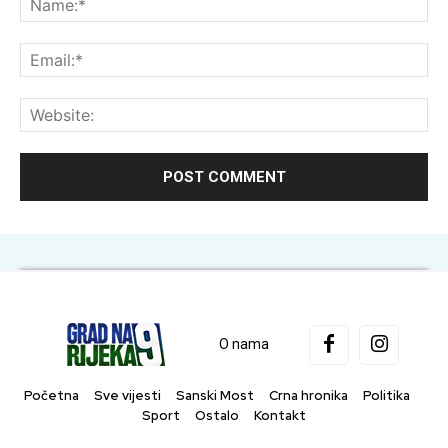
Ema
Web
O nama
Početna
Sve vijesti
Sanski Most
Crna hronika
Politika
Sport
Ostalo
Kontakt