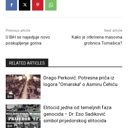
Previous article
Next article
U BiH se najavljuje novo
Kako je otkrivena masovna
poskupljenje goriva
grobnica Tomašica?
RELATED ARTICLES
Drago Perković: Potresna priča iz
logora “Omarska” o Asmiru Ćehiću
BiH
Elitocid jedna od temeljnih faza
genocida – Dr. Eso Sadiković
simbol prijedorskog elitocida
BiH