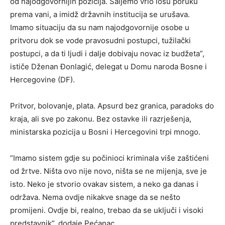
od najodgovornijih pozicija. Šaljemo vrlo lošu poruku
prema vani, a imidž državnih institucija se urušava.
Imamo situaciju da su nam najodgovornije osobe u
pritvoru dok se vode pravosudni postupci, tužilački
postupci, a da ti ljudi i dalje dobivaju novac iz budžeta”,
ističe Dženan Đonlagić, delegat u Domu naroda Bosne i
Hercegovine (DF).
Pritvor, bolovanje, plata. Apsurd bez granica, paradoks do
kraja, ali sve po zakonu. Bez ostavke ili razrješenja,
ministarska pozicija u Bosni i Hercegovini trpi mnogo.
“Imamo sistem gdje su počinioci kriminala više zaštićeni
od žrtve. Ništa ovo nije novo, ništa se ne mijenja, sve je
isto. Neko je stvorio ovakav sistem, a neko ga danas i
održava. Nema ovdje nikakve snage da se nešto
promijeni. Ovdje bi, realno, trebao da se uključi i visoki
predstavnik”, dodaje Pećanac.