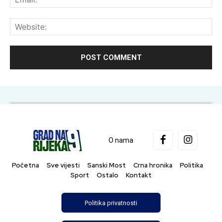
Web
O nama
Početna
Sve vijesti
Sanski Most
Crna hronika
Politika
Sport
Ostalo
Kontakt
Politika privatnosti