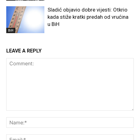
Sladić objavio dobre vijesti: Otkrio
kada stiže kratki predah od vrućina
u BiH
BiH
LEAVE A REPLY
Comment:
Na
Ema