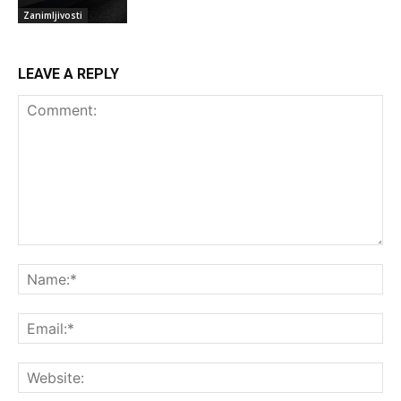
Zanimljivosti
LEAVE A REPLY
Comment:
Na
Ema
Web