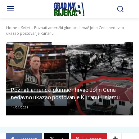
Home
Svijet
Poznati američki glumac i hrvač John Cena nedavno
ukazao postovanje Kur’anu i...
Poznati američki glumac i hrvač John Cena
nedavno ukazao postovanje Kur’anu i Islamu
14/01/2025
Facebook
X
Pinterest