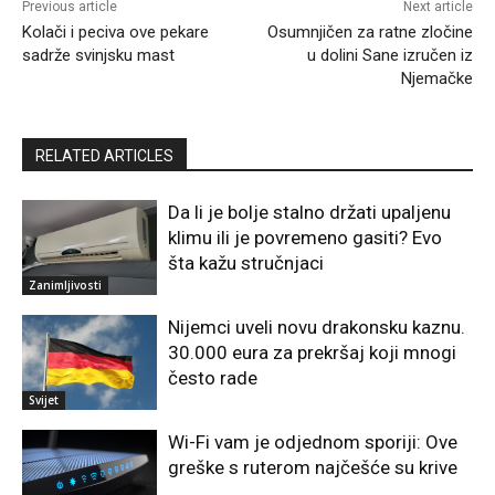
Previous article
Next article
Kolači i peciva ove pekare
Osumnjičen za ratne zločine
sadrže svinjsku mast
u dolini Sane izručen iz
Njemačke
RELATED ARTICLES
Da li je bolje stalno držati upaljenu
klimu ili je povremeno gasiti? Evo
šta kažu stručnjaci
Zanimljivosti
Nijemci uveli novu drakonsku kaznu.
30.000 eura za prekršaj koji mnogi
često rade
Svijet
Wi-Fi vam je odjednom sporiji: Ove
greške s ruterom najčešće su krive