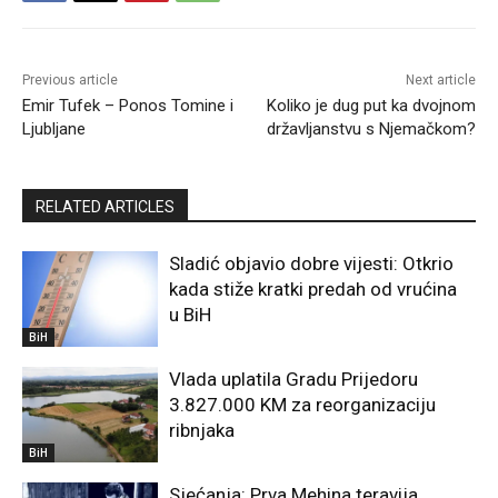
Previous article
Next article
Emir Tufek – Ponos Tomine i
Koliko je dug put ka dvojnom
Ljubljane
državljanstvu s Njemačkom?
RELATED ARTICLES
Sladić objavio dobre vijesti: Otkrio
kada stiže kratki predah od vrućina
u BiH
BiH
Vlada uplatila Gradu Prijedoru
3.827.000 KM za reorganizaciju
ribnjaka
BiH
Sjećanja: Prva Mehina teravija