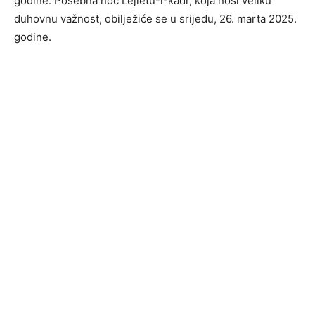
godine. Posebna noć Lejletu-l-kadr, koja nosi veliku
duhovnu važnost, obilježiće se u srijedu, 26. marta 2025.
godine.