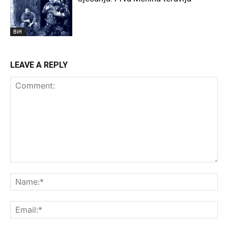
BiH
LEAVE A REPLY
Comment:
Na
Ema