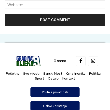
Web
O nama
Početna
Sve vijesti
Sanski Most
Crna hronika
Politika
Sport
Ostalo
Kontakt
Politika privatnosti
Uslovi korištenja