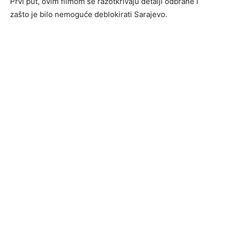
Prvi put, ovim filmom se razotkrivaju detalji odbrane i
zašto je bilo nemoguće deblokirati Sarajevo.