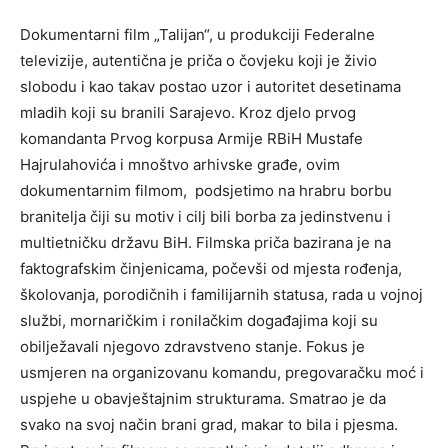
Dokumentarni film „Talijan“, u produkciji Federalne
televizije, autentična je priča o čovjeku koji je živio
slobodu i kao takav postao uzor i autoritet desetinama
mladih koji su branili Sarajevo. Kroz djelo prvog
komandanta Prvog korpusa Armije RBiH Mustafe
Hajrulahovića i mnoštvo arhivske građe, ovim
dokumentarnim filmom, podsjetimo na hrabru borbu
branitelja čiji su motiv i cilj bili borba za jedinstvenu i
multietničku državu BiH. Filmska priča bazirana je na
faktografskim činjenicama, počevši od mjesta rođenja,
školovanja, porodičnih i familijarnih statusa, rada u vojnoj
službi, mornaričkim i ronilačkim događajima koji su
obilježavali njegovo zdravstveno stanje. Fokus je
usmjeren na organizovanu komandu, pregovaračku moć i
uspjehe u obavještajnim strukturama. Smatrao je da
svako na svoj način brani grad, makar to bila i pjesma.