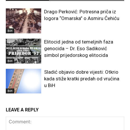
Drago Perković: Potresna priča iz
logora “Omarska” o Asmiru Ćehiću
BiH
Elitocid jedna od temeljnih faza
genocida – Dr. Eso Sadiković
simbol prijedorskog elitocida
BiH
Sladić objavio dobre vijesti: Otkrio
kada stiže kratki predah od vrućina
u BiH
BiH
LEAVE A REPLY