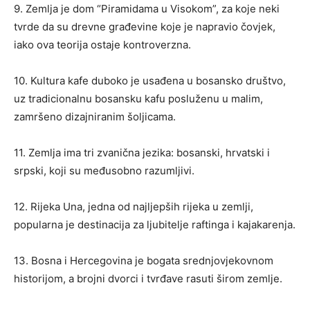
9. Zemlja je dom “Piramidama u Visokom”, za koje neki
tvrde da su drevne građevine koje je napravio čovjek,
iako ova teorija ostaje kontroverzna.
10. Kultura kafe duboko je usađena u bosansko društvo,
uz tradicionalnu bosansku kafu posluženu u malim,
zamršeno dizajniranim šoljicama.
11. Zemlja ima tri zvanična jezika: bosanski, hrvatski i
srpski, koji su međusobno razumljivi.
12. Rijeka Una, jedna od najljepših rijeka u zemlji,
popularna je destinacija za ljubitelje raftinga i kajakarenja.
13. Bosna i Hercegovina je bogata srednjovjekovnom
historijom, a brojni dvorci i tvrđave rasuti širom zemlje.