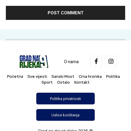
O nama
Početna
Sve vijesti
Sanski Most
Crna hronika
Politika
Sport
Ostalo
Kontakt
Politika privatnosti
Uslovi korištenja
Grad na devet rijeka 2026 ©