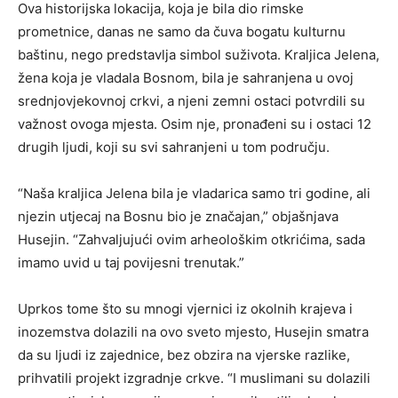
Ova historijska lokacija, koja je bila dio rimske
prometnice, danas ne samo da čuva bogatu kulturnu
baštinu, nego predstavlja simbol suživota. Kraljica Jelena,
žena koja je vladala Bosnom, bila je sahranjena u ovoj
srednjovjekovnoj crkvi, a njeni zemni ostaci potvrdili su
važnost ovoga mjesta. Osim nje, pronađeni su i ostaci 12
drugih ljudi, koji su svi sahranjeni u tom području.
“Naša kraljica Jelena bila je vladarica samo tri godine, ali
njezin utjecaj na Bosnu bio je značajan,” objašnjava
Husejin. “Zahvaljujući ovim arheološkim otkrićima, sada
imamo uvid u taj povijesni trenutak.”
Uprkos tome što su mnogi vjernici iz okolnih krajeva i
inozemstva dolazili na ovo sveto mjesto, Husejin smatra
da su ljudi iz zajednice, bez obzira na vjerske razlike,
prihvatili projekt izgradnje crkve. “I muslimani su dolazili