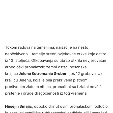
Tokom radova na temeljima, naišao je na nešto
neočekivano – temelje srednjovjekovne crkve koja datira
iz 13. stoljeća. Otkopavanja su ubrzo otkrila nevjerovatan
arheološki pronalazak: zemni ostaci bosanske
kraljice
Jelene Kotromanić Grubor
i još 12 grobova. Uz
kraljicu Jelenu, koja je bila prekrivena platnom
prošivenim zlatnim nitima, pronađeni su i zlatni novčići,
prstenje i druge dragocjenosti iz tog vremena.
Husejin Smajić
, duboko dirnut ovim pronalaskom, odlučio
je darovati zemljište Vrhbosanskoj nadbiskupiji i započeti