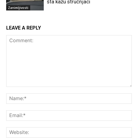
šta kažu stručnjaci
Zanimljivosti
LEAVE A REPLY
Comment:
Na
Ema
Web