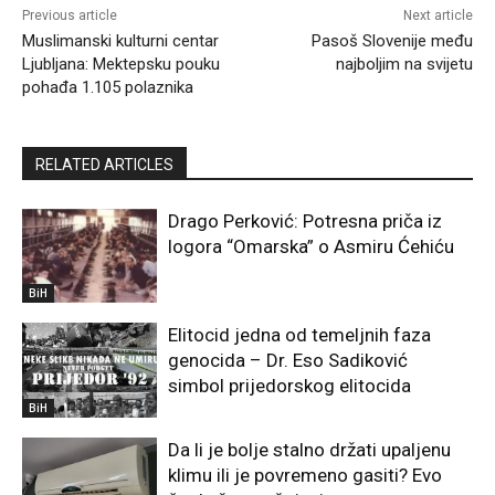
Previous article
Next article
Muslimanski kulturni centar
Pasoš Slovenije među
Ljubljana: Mektepsku pouku
najboljim na svijetu
pohađa 1.105 polaznika
RELATED ARTICLES
Drago Perković: Potresna priča iz
logora “Omarska” o Asmiru Ćehiću
BiH
Elitocid jedna od temeljnih faza
genocida – Dr. Eso Sadiković
simbol prijedorskog elitocida
BiH
Da li je bolje stalno držati upaljenu
klimu ili je povremeno gasiti? Evo