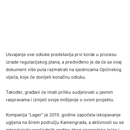
Usvajanje ove odluke predstavlja prvi korak u procesu
izrade regulacijskog plana, a predviđeno je da će se ovaj
dokument više puta razmatrati na sjednicama Općinskog
vijeća, koje će donijeti konačnu odluku.
Također, građani će imati priliku sudjelovati u javnim
raspravama i iznijeti svoje mišljenje o ovom projektu.
Kompanija “Lager” je 2015. godine započela iskopavanje
ugljena na širem području Kamengrada, a aktivnosti su se
intenzivirale posljednjih godina zbog energetske krize i