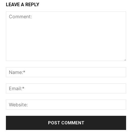
LEAVE A REPLY
Comment:
Na
Ema
Web