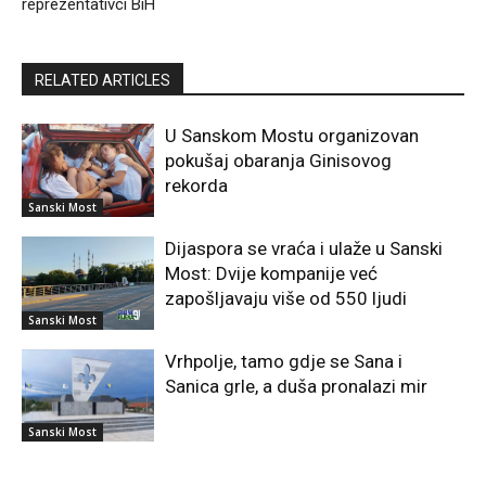
reprezentativci BiH
RELATED ARTICLES
U Sanskom Mostu organizovan
pokušaj obaranja Ginisovog
rekorda
Sanski Most
Dijaspora se vraća i ulaže u Sanski
Most: Dvije kompanije već
zapošljavaju više od 550 ljudi
Sanski Most
Vrhpolje, tamo gdje se Sana i
Sanica grle, a duša pronalazi mir
Sanski Most