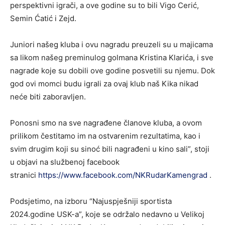
perspektivni igrači, a ove godine su to bili Vigo Cerić,
Semin Ćatić i Zejd.
Juniori našeg kluba i ovu nagradu preuzeli su u majicama
sa likom našeg preminulog golmana Kristina Klarića, i sve
nagrade koje su dobili ove godine posvetili su njemu. Dok
god ovi momci budu igrali za ovaj klub naš Kika nikad
neće biti zaboravljen.
Ponosni smo na sve nagrađene članove kluba, a ovom
prilikom čestitamo im na ostvarenim rezultatima, kao i
svim drugim koji su sinoć bili nagrađeni u kino sali”, stoji
u objavi na službenoj facebook
stranici
https://www.facebook.com/NKRudarKamengrad
.
Podsjetimo, na izboru “Najuspješniji sportista
2024.godine USK-a”, koje se održalo nedavno u Velikoj