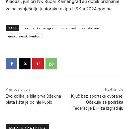
Kladuši, juniori NK Rudar Kamengrad su dobili priznanje
za najuspješniju juniorsku ekipu USK-a 2024.godine.
TAGS
nk rudar kamengrad
nogomet
sanski most
unsko sanski kanton
Previous article
Next article
Evo kolika je bila prva Džekina
Ključ bez sportske dvorane:
plata i šta je od nje kupio
Očekuje se podrška
Federacije BiH za izgradnju
RELATED ARTICLES