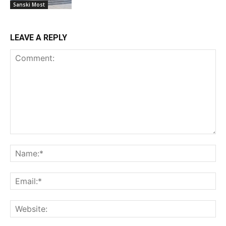
Sanski Most
LEAVE A REPLY
Comment:
Na
Ema
Web