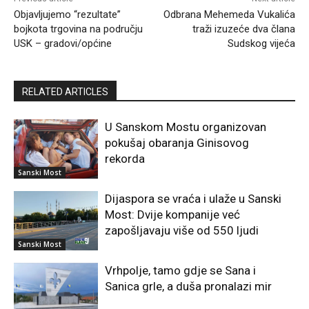
Objavljujemo “rezultate”
Odbrana Mehemeda Vukalića
bojkota trgovina na području
traži izuzeće dva člana
USK – gradovi/općine
Sudskog vijeća
RELATED ARTICLES
U Sanskom Mostu organizovan
pokušaj obaranja Ginisovog
rekorda
Sanski Most
Dijaspora se vraća i ulaže u Sanski
Most: Dvije kompanije već
zapošljavaju više od 550 ljudi
Sanski Most
Vrhpolje, tamo gdje se Sana i
Sanica grle, a duša pronalazi mir