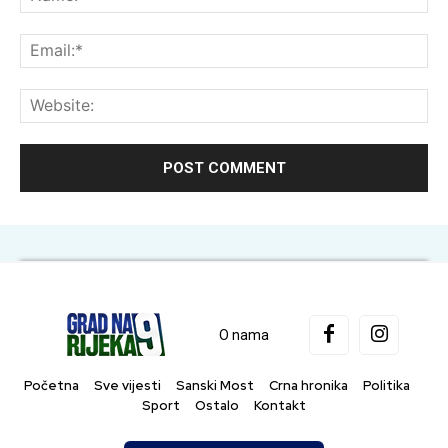
Ema
Web
O nama
Početna
Sve vijesti
Sanski Most
Crna hronika
Politika
Sport
Ostalo
Kontakt