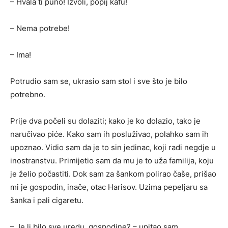
– Hvala ti puno! Izvoli, popij kafu!
– Nema potrebe!
– Ima!
Potrudio sam se, ukrasio sam stol i sve što je bilo
potrebno.
Prije dva počeli su dolaziti; kako je ko dolazio, tako je
naručivao piće. Kako sam ih posluživao, polahko sam ih
upoznao. Vidio sam da je to sin jedinac, koji radi negdje u
inostranstvu. Primijetio sam da mu je to uža familija, koju
je želio počastiti. Dok sam za šankom polirao čaše, prišao
mi je gospodin, inače, otac Harisov. Uzima pepeljaru sa
šanka i pali cigaretu.
– Je li bilo sve uredu, gospodine? – upitao sam.