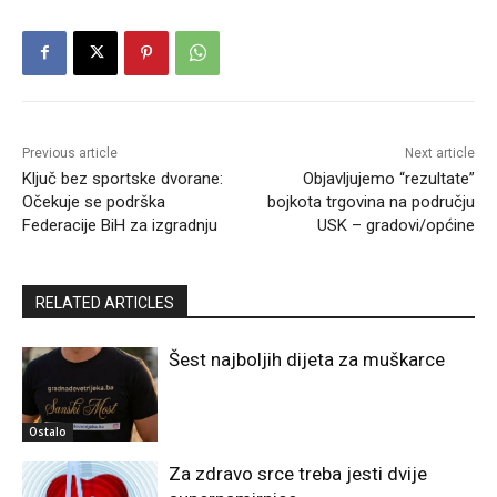
Previous article
Next article
Ključ bez sportske dvorane:
Objavljujemo “rezultate”
Očekuje se podrška
bojkota trgovina na području
Federacije BiH za izgradnju
USK – gradovi/općine
RELATED ARTICLES
Šest najboljih dijeta za muškarce
Ostalo
Za zdravo srce treba jesti dvije