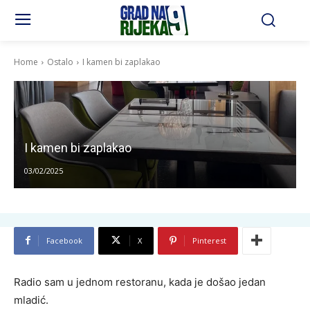
Home
Ostalo
I kamen bi zaplakao
I kamen bi zaplakao
03/02/2025
Facebook
X
Pinterest
Radio sam u jednom restoranu, kada je došao jedan
mladić.