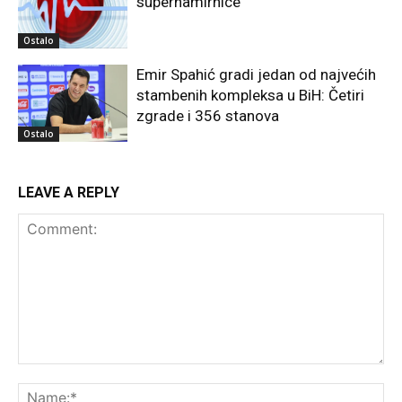
supernamirnice
Ostalo
Emir Spahić gradi jedan od najvećih
stambenih kompleksa u BiH: Četiri
zgrade i 356 stanova
Ostalo
LEAVE A REPLY
Comment:
Na