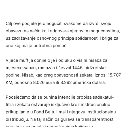
Cilj ove podjele je omogućiti svakome da izvrši svoju
obavezu na način koji odgovara njegovim mogućnostima,
uz zadržavanje osnovnog principa solidarnosti i brige za
one kojima je potrebna pomoć.
Vijeće muftija donijelo je i odluku o visini nisaba za
mjesece šaban, ramazan i ševval 1446. hidžretske
godine. Nisab, kao prag obaveznosti zekata, iznosi 15.707
KM, odnosno 8.026 eura ili 8.292 američka dolara.
Podsjećamo da se punina intencije propisa sadekatul-
fitra i zekata ostvaruje isključivo kroz institucionalno
prikupljanje u Fond Bejtul-mal i njegovu institucionalnu
distribuciju. Na taj način osigurava se transparentnost,
pravilna raspodjela i pomoć onima kojima je