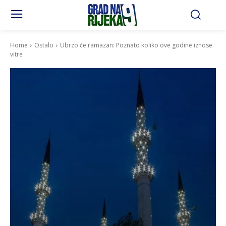
Home
Ostalo
Ubrzo će ramazan: Poznato koliko ove godine iznose
vitre