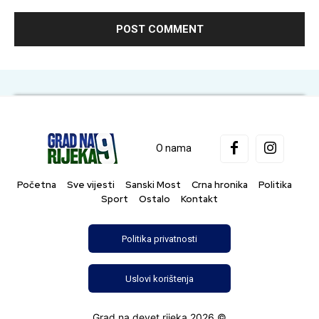
O nama
Početna
Sve vijesti
Sanski Most
Crna hronika
Politika
Sport
Ostalo
Kontakt
Politika privatnosti
Uslovi korištenja
Grad na devet rijeka 2026 ©