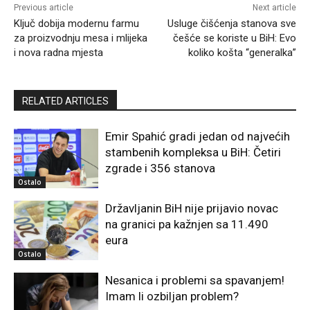
Previous article
Next article
Ključ dobija modernu farmu
Usluge čišćenja stanova sve
za proizvodnju mesa i mlijeka
češće se koriste u BiH: Evo
i nova radna mjesta
koliko košta “generalka”
RELATED ARTICLES
Emir Spahić gradi jedan od najvećih
stambenih kompleksa u BiH: Četiri
zgrade i 356 stanova
Ostalo
Državljanin BiH nije prijavio novac
na granici pa kažnjen sa 11.490
eura
Ostalo
Nesanica i problemi sa spavanjem!
Imam li ozbiljan problem?