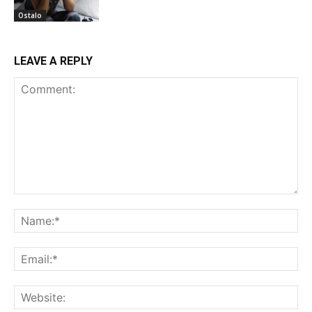
Ostalo
LEAVE A REPLY
Comment:
Na
Ema
Web