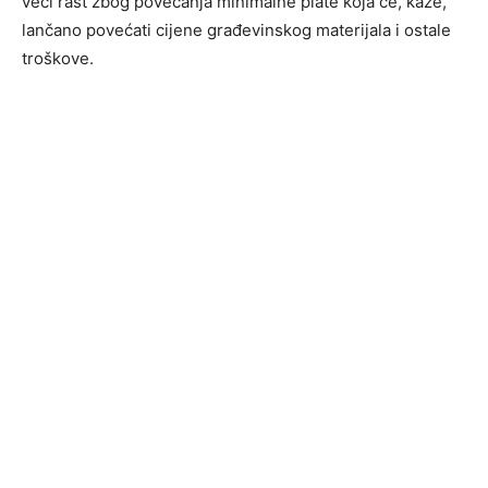
veći rast zbog povećanja minimalne plate koja će, kaže,
lančano povećati cijene građevinskog materijala i ostale
troškove.