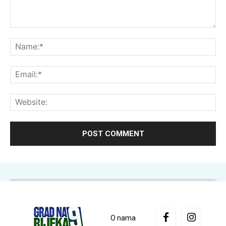
Comment:
Na
Ema
Web
O nama