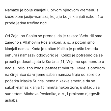
Namaze je bolje klanjati u prvom njihovom vremenu s
izuzetkom jacije-namaza, koju je bolje klanjati nakon što
prođe jedna trećina noći.
Od Zejd ibn Sabita se prenosi da je rekao: “Sehurili smo
zajedno s Allahovim Poslanikom, a. s., a potom smo
klanjali namaz. Kada je upitan Koliko je prošlo između
sehura i namaza? odgovorio je: Koliko je potrebno da se
prouči pedeset ajeta iz Kur’ana![11] Vrijeme spomenuto u
hadisu približno iznosi petnaest minuta. Dakle, s obzirom
na činjenicu da vrijeme sabah namaza traje od zore do
početka izlaska Sunca, nema nikakve smetnje da se
sabah-namaz klanja 15 minuta nakon zore, u skladu sa
sunnetom Allahova Poslanika, a. s., i praksom njegovih
ashaba.