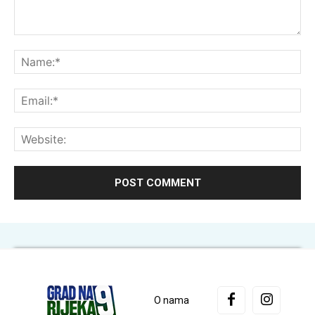
Comment:
Na
Ema
Web
O nama