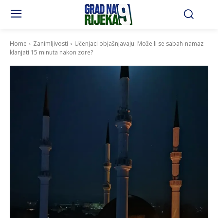
Home
Zanimljivosti
Učenjaci objašnjavaju: Može li se sabah-namaz
klanjati 15 minuta nakon zore?