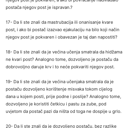
postača njegov post je ispravan.?
17- Da li ste znali da mastrubacija ili onanisanje kvare
post, i ako bi postač izazvao ejakulaciju na bilo koji način
njegov post je pokvaren i obavezan je taj dan napostiti?
18- Da li ste znali da je većina učenja smatrala da hidžama
ne kvari post? Analogno tome, dozvoljeno je postaču da
dobrovoljno daruje krv i to neće pokvariti njegov post.
19- Da li ste znali da je većina učenjaka smatrala da je
postaču dozvoljeno korištenje misvaka tokom cijelog
dana u kojem posti, prije podne i poslije? Analogno tome,
dozvoljeno je koristiti četkicu i pastu za zube, pod
uvjetom da postač pazi da ništa od toga ne dospije u grlo.
20- Da li ste znali da je dozvoljeno postaču, bez razlike