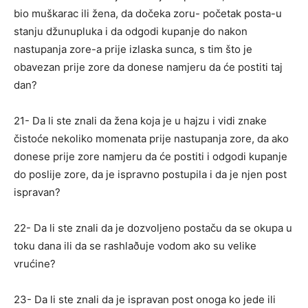
bio muškarac ili žena, da dočeka zoru- početak posta-u
stanju džunupluka i da odgodi kupanje do nakon
nastupanja zore-a prije izlaska sunca, s tim što je
obavezan prije zore da donese namjeru da će postiti taj
dan?
21- Da li ste znali da žena koja je u hajzu i vidi znake
čistoće nekoliko momenata prije nastupanja zore, da ako
donese prije zore namjeru da će postiti i odgodi kupanje
do poslije zore, da je ispravno postupila i da je njen post
ispravan?
22- Da li ste znali da je dozvoljeno postaču da se okupa u
toku dana ili da se rashlaðuje vodom ako su velike
vrućine?
23- Da li ste znali da je ispravan post onoga ko jede ili