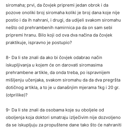
siromaha; prvi, da čovjek pripremi jedan obrok i da
pozove onoliki broj siromaha koliki je broj dana koje nije
postio i da ih nahrani, i drugi, da udijeli svakom siromahu
nešto od prehrambenih namirnica pa da on sam sebi
pripremi hranu. Bilo koji od ova dva načina da čovjek
praktikuje, ispravno je postupio?
8- Da li ste znali da ako bi čovjek odabrao način
iskupljivanja u kojem će on darovati siromasima
prehrambene artikle, da onda treba, po ispravnijem
mišljenju učenjaka, svakom siromahu da da dva pregršta
dotičnog artikla, a to je u današnjim mjerama 1kg i 20 gr.
(otprilike)?
9- Da li ste znali da osobama koje su oboljele od
oboljenja koja doktori smatraju izlječivim nije dozvoljeno
da se iskupljuju za propuštene dane tako što će nahraniti