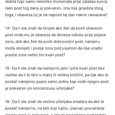
dobila hajz samo nekoliko momenata prije zalaska sunca
njen post tog dana je pokvaren, ona nije griješna zbog
toga, i obaveza joj je da naposti taj dan nakon ramazana?
14- Da li ste znali da čovjek ako želi da posti obavezni
post onda mu je obaveza da donese odluku prije pojave
zore, dok ako želi da posti dobrovoljni post, namjeru
može donijeti i poslje zore pod uvjetom da nije uradio
poslije zore nešto što kvari post?
15- Da li ste znali da namjerno jelo i piće kvari post bez
razlike da li to bilo u maloj ili velikoj količini, pa čak ako bi
postač namjerno popio samo jednu kap vode njegov post
je pokvaren po koncenzusu učenjaka?
16- Da li ste znali da većina učenjaka smatara da ako bi
postač namjerno, na bilo koji način, izazvao povraćanje
njegov post je pokvaren, a ako bi povraćanje nadvladalo