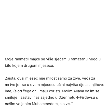
Moje rahmetli majke se više sjećam u ramazanu nego u
bilo kojem drugom mjesecu.
Zaista, ovaj mjesec nije milost samo za žive, već i za
mrtve jer se u ovom mjesecu učini najviše djela u njihovo
ime, (a od čega oni imaju korist). Molim Allaha da im se
smiluje i sastavi nas zajedno u Džennetu-l-Firdevsu s
našim voljenim Muhammedom, s.a.v.s.“