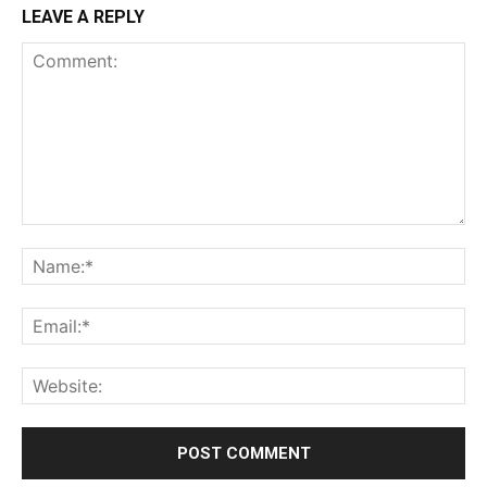
LEAVE A REPLY
Comment:
Na
Ema
Web