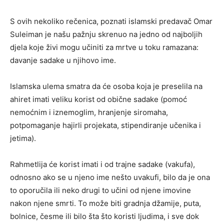
S ovih nekoliko rečenica, poznati islamski predavač Omar
Suleiman je našu pažnju skrenuo na jedno od najboljih
djela koje živi mogu učiniti za mrtve u toku ramazana:
davanje sadake u njihovo ime.
Islamska ulema smatra da će osoba koja je preselila na
ahiret imati veliku korist od obične sadake (pomoć
nemoćnim i iznemoglim, hranjenje siromaha,
potpomaganje hajirli projekata, stipendiranje učenika i
jetima).
Rahmetlija će korist imati i od trajne sadake (vakufa),
odnosno ako se u njeno ime nešto uvakufi, bilo da je ona
to oporučila ili neko drugi to učini od njene imovine
nakon njene smrti. To može biti gradnja džamije, puta,
bolnice, česme ili bilo šta što koristi ljudima, i sve dok