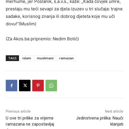
merhume, jer Poslanik, s.a.v.s., kaže: „Kada čovjek umre,
prestaju mu teći sevapi za djela izuzev u tri slučaja: trajne
sadake, korisnog znanja ili dobrog djeteta koje mu uči
dovu!“(Muslim)
(Za Akos.ba pripremio: Nedim Botić)
TAGS
islam
muslimani
ramazan
Previous article
Next article
U ove tri prilike za vrijeme
Jedinstvena prilika: Nauči
ramazana ne zapostavljaj
klanjati