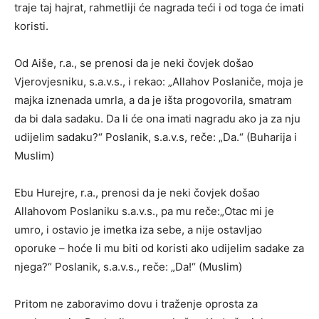
traje taj hajrat, rahmetliji će nagrada teći i od toga će imati
koristi.
Od Aiše, r.a., se prenosi da je neki čovjek došao
Vjerovjesniku, s.a.v.s., i rekao: „Allahov Poslaniče, moja je
majka iznenada umrla, a da je išta progovorila, smatram
da bi dala sadaku. Da li će ona imati nagradu ako ja za nju
udijelim sadaku?“ Poslanik, s.a.v.s, reče: „Da.“ (Buharija i
Muslim)
Ebu Hurejre, r.a., prenosi da je neki čovjek došao
Allahovom Poslaniku s.a.v.s., pa mu reče:„Otac mi je
umro, i ostavio je imetka iza sebe, a nije ostavljao
oporuke – hoće li mu biti od koristi ako udijelim sadake za
njega?“ Poslanik, s.a.v.s., reče: „Da!“ (Muslim)
Pritom ne zaboravimo dovu i traženje oprosta za