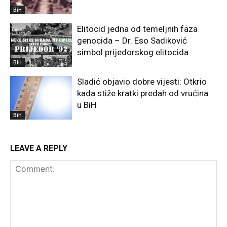
BiH
Elitocid jedna od temeljnih faza
genocida – Dr. Eso Sadiković
simbol prijedorskog elitocida
BiH
Sladić objavio dobre vijesti: Otkrio
kada stiže kratki predah od vrućina
u BiH
BiH
LEAVE A REPLY