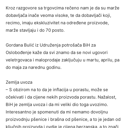
Kroz razgovore sa trgovcima rečeno nam je da su marže
dobavljača inače veoma visoke, te da dobavljači koji,
recimo, imaju ekskluzivitet na određene proizvode,
marže stavljaju i do 70 posto.
Gordana Bulić iz Udruženja potrošača BiH za
Oslobođenje kaže da svi znamo da se novi ugovori
veletrgovaca i maloprodaje zaključuju u martu, aprilu, pa
do maja za narednu godinu.
Zemlja uvoza
– S obzirom na to da je inflacija u porastu, može se
očekivati i da cijene nekih proizvoda porastu. Nažalost,
BiH je zemlja uvoza i da mi veliki dio toga uvozimo.
Interesantno je spomenuti da mi nemamo dovoljnu
proizvodnju pšenice i brašna od pšenice, a to je jedan od
ključnih proizvoda i ovdje je cijena berzanska, a to znači