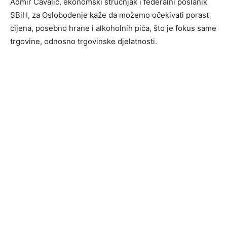
Admir Čavalić, ekonomski stručnjak i federalni poslanik
SBiH, za Oslobođenje kaže da možemo očekivati porast
cijena, posebno hrane i alkoholnih pića, što je fokus same
trgovine, odnosno trgovinske djelatnosti.