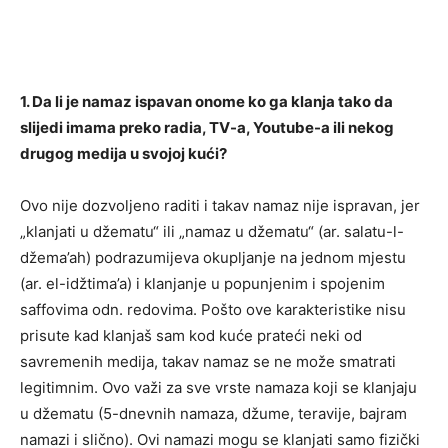
1. Da li je namaz ispavan onome ko ga klanja tako da
slijedi imama preko radia, TV-a, Youtube-a ili nekog
drugog medija u svojoj kući?
Ovo nije dozvoljeno raditi i takav namaz nije ispravan, jer
„klanjati u džematu“ ili „namaz u džematu“ (ar. salatu-l-
džema’ah) podrazumijeva okupljanje na jednom mjestu
(ar. el-idžtima’a) i klanjanje u popunjenim i spojenim
saffovima odn. redovima. Pošto ove karakteristike nisu
prisute kad klanjaš sam kod kuće prateći neki od
savremenih medija, takav namaz se ne može smatrati
legitimnim. Ovo važi za sve vrste namaza koji se klanjaju
u džematu (5-dnevnih namaza, džume, teravije, bajram
namazi i slično). Ovi namazi mogu se klanjati samo fizički