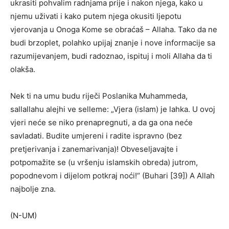
ukrasiti pohvalim radnjama prije i nakon njega, kako u
njemu uživati i kako putem njega okusiti ljepotu
vjerovanja u Onoga Kome se obraćaš – Allaha. Tako da ne
budi brzoplet, polahko upijaj znanje i nove informacije sa
razumijevanjem, budi radoznao, ispituj i moli Allaha da ti
olakša.
Nek ti na umu budu riječi Poslanika Muhammeda,
sallallahu alejhi ve selleme: „Vjera (islam) je lahka. U ovoj
vjeri neće se niko prenapregnuti, a da ga ona neće
savladati. Budite umjereni i radite ispravno (bez
pretjerivanja i zanemarivanja)! Obveseljavajte i
potpomažite se (u vršenju islamskih obreda) jutrom,
popodnevom i dijelom potkraj noći!“ (Buhari [39]) A Allah
najbolje zna.
(N-UM)