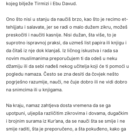
kojeg bilježe Tirmizi i Ebu Davud.
Ono što nisi u stanju da naučiš brzo, kao što je recimo et-
tehijjatu i salavate, jer se radi o malo dužem zikru, možeš
preskočiti i naučiti kasnije. Nisi dužan, šta više, to je
suprotno ispravnoj praksi, da uzmeš list papira ili knjigu i
da čitaš iz nje dok klanjaš. Iz ličnog iskustva i rada sa
novim muslimanima preporučujem ti da odeš u neku
džamiju ili da sebi nađeš nekog učitelja koji će ti pomoći u
pogledu namaza. Često se zna desiti da čovjek nešto
pogrješno razumije, nauči, ne čuje dobro ili ne vidi dobro
na snimcima ili u knjigama.
Na kraju, namaz zahtjeva dosta vremena da se ga
upotpuni, uljepša različitim zikrovima i dovama, dugačkim
i brojnim surama iz Kur’ana, da se nauči šta se smije i ne
smije raditi, šta je preporučeno, a šta pokuđeno, kako ga