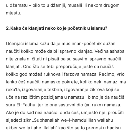
u džematu – bilo to u džamiji, musalli ili nekom drugom
mjestu.
2. Kako će klanjati neko ko je početnik u islamu?
Učenjaci islama kažu da je musliman-početnik dužan
naučiti koliko može da bi ispravno klanjao. Većina ashaba
nije znala ni čitati ni pisati pa su sasvim ispravno naučili
klanjati. Ono što se tebi preporučuje jeste da naučiš
koliko god možeš ruknova i farzova namaza. Recimo, vrlo
lahko ćeš naučiti namaske pokrete, koliko neki namaz ima
reka’ta, izgovaranje tekbira, izgovaranje zikrova koji se
uče na različitim pozicijama u namazu i bitno je da naučiš
suru El-Fatihu, jer je ona sastavni dio (ar. rukn) namaza.
Ako je do sad nisi naučio, onda ćeš, umjesto nje, proučiti
sljedeći zikr „Subhanallah we-l-hamdulillah wallahu
ekber we la ilahe illallah“ kao što se to prenosi u hadisu