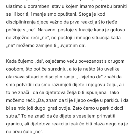
ulazimo u obrambeni stav u kojem imamo potrebu braniti
se ili boriti, i manje smo opušteni. Stoga je kod
discipliniranja djece važno da prva reakcija što rjeđe
počinje s „ne“. Naravno, postoje situacije kada je gotovo
neizbježno reći „ne“, no postoji i mnogo situacija kada
„ne“ možemo zamijeniti „uvjetnim da“.
Kada čujemo „da“, osjećamo veću povezanost s drugom
osobom, što potiče suradnju, a to je nešto što uvelike
olakšava situacije discipliniranja. „Uvjetno da“ znači da
smo potvrdili da smo razumjeli dijete i njegovu želju, ali
to ne znači i da će djetetova želja biti ispunjena. Tako
možemo reći: „Da, znam da ti je lijepo ovdje u parkiću i da
bi se htio još dugo igrati ovdje. Zato ćemo u parkić doći i
sutra.“ To ne znači da će dijete s veseljem prihvatiti
granicu, ali djetetova reakcija ipak će biti blaža nego da je
na prvu čulo „ne“.