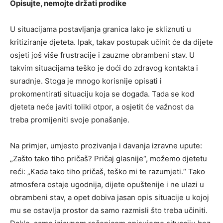
Opisujte, nemojte držati prodike
U situacijama postavljanja granica lako je skliznuti u
kritiziranje djeteta. Ipak, takav postupak učinit će da dijete
osjeti još više frustracije i zauzme obrambeni stav. U
takvim situacijama teško je doći do zdravog kontakta i
suradnje. Stoga je mnogo korisnije opisati i
prokomentirati situaciju koja se događa. Tada se kod
djeteta neće javiti toliki otpor, a osjetit će važnost da
treba promijeniti svoje ponašanje.
Na primjer, umjesto prozivanja i davanja izravne upute:
„Zašto tako tiho pričaš? Pričaj glasnije“, možemo djetetu
reći: „Kada tako tiho pričaš, teško mi te razumjeti.“ Tako
atmosfera ostaje ugodnija, dijete opuštenije i ne ulazi u
obrambeni stav, a opet dobiva jasan opis situacije u kojoj
mu se ostavlja prostor da samo razmisli što treba učiniti.