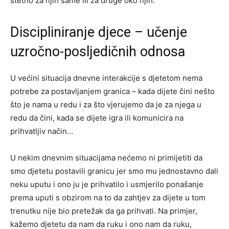
štetno za njih same ili za druge oko njih.
Discipliniranje djece – učenje
uzročno-posljedičnih odnosa
U većini situacija dnevne interakcije s djetetom nema
potrebe za postavljanjem granica – kada dijete čini nešto
što je nama u redu i za što vjerujemo da je za njega u
redu da čini, kada se dijete igra ili komunicira na
prihvatljiv način…
U nekim dnevnim situacijama nećemo ni primijetiti da
smo djetetu postavili granicu jer smo mu jednostavno dali
neku uputu i ono ju je prihvatilo i usmjerilo ponašanje
prema uputi s obzirom na to da zahtjev za dijete u tom
trenutku nije bio pretežak da ga prihvati. Na primjer,
kažemo djetetu da nam da ruku i ono nam da ruku,