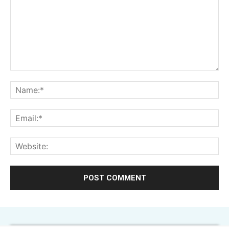
Comment:
Na
Ema
Web