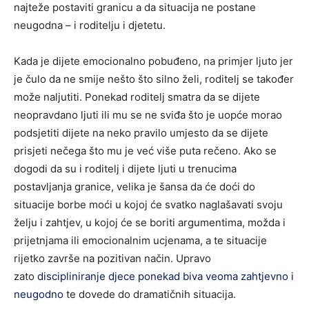
najteže postaviti granicu a da situacija ne postane
neugodna – i roditelju i djetetu.
Kada je dijete emocionalno pobuđeno, na primjer ljuto jer
je čulo da ne smije nešto što silno želi, roditelj se također
može naljutiti. Ponekad roditelj smatra da se dijete
neopravdano ljuti ili mu se ne sviđa što je uopće morao
podsjetiti dijete na neko pravilo umjesto da se dijete
prisjeti nečega što mu je već više puta rečeno. Ako se
dogodi da su i roditelj i dijete ljuti u trenucima
postavljanja granice, velika je šansa da će doći do
situacije borbe moći u kojoj će svatko naglašavati svoju
želju i zahtjev, u kojoj će se boriti argumentima, možda i
prijetnjama ili emocionalnim ucjenama, a te situacije
rijetko završe na pozitivan način. Upravo
zato
discipliniranje djece ponekad biva veoma zahtjevno i
neugodno
te dovede do dramatičnih situacija.