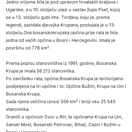
Jedno vrijeme bila je pod upravom hrvatskih kraljeva i
Ugarske, a u 10. stoljeću ulazi u sastav župe Pset, kojoj
se u 13. stoljeću gubi ime. Tvrđava, koju je, prema
legendi, sazidala djevojka Krupana, postojala je u 13.
stoljeću.Ova bosanskokrupska općina prije rata je bila
jedna od većih općina u Bosni i Hercegovini. Imala je
površinu od 778 km².
Prema popisu stanovništva iz 1991. godine, Bosanska
Krupa je imala 58 212 stanovnika.
Po završetku rata, općina Bosanska Krupa je teritorijalno
podijeljena na tri općine i to: Općina Bužim, Krupa na Uni i
Bosanska Krupa.
Sada njena veličina iznosi 556 km² i broji oko 25 545
stanovnika.
Graniči s općinom Dvor u RH, te općinama Krupa na Uni,
Sanski Most, Bosanski Petrovac, Bihać, Cazin i Bužim u