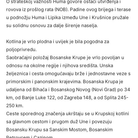
O strateškoj važnosti Huma govore ostaci utvrđenja i
rovova iz prošlog rata (NOB). Padine ovog brijega i terase
u podnožju Huma i Lipika između Une i Krušnice pružale
su solidnu osnovu za dalje širenje naselja.
Kotlina je vrlo plodna i uvijek je bila pogodna za
poljoprivredu.
Saobraćajni položaj Bosanske Krupe je vrlo povoljan u
odnosu na okolne regije i njihova središta. Unska
željeznica i cesta omogućavaju brže i jednostavne veze s
primorskim i panonskim krajevima. Bosanska Krupa je
udaljena od Bihaća i Bosanskog Novog (Novi Grad) po 34
km, od Banje Luke 122, od Zagreba 148, a od Splita 245-
250 km.
Ceste sporednog značenja ukrštaju se u Krupskoj kotlini
sa glavnom cestom i prugom duž Une i povezuju
Bosansku Krupu sa Sanskim Mostom, Bosanskim
Petrovcem i Cazinom.