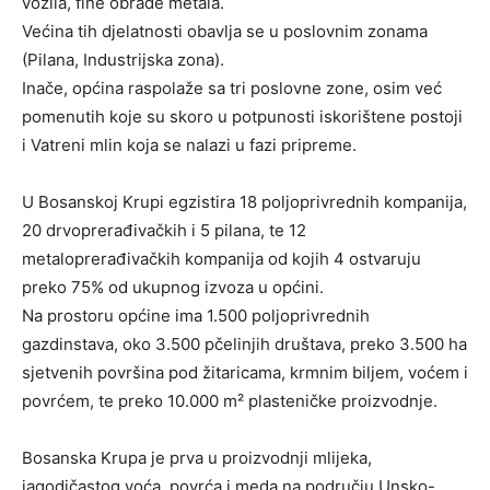
vozila, fine obrade metala.
Većina tih djelatnosti obavlja se u poslovnim zonama
(Pilana, Industrijska zona).
Inače, općina raspolaže sa tri poslovne zone, osim već
pomenutih koje su skoro u potpunosti iskorištene postoji
i Vatreni mlin koja se nalazi u fazi pripreme.
U Bosanskoj Krupi egzistira 18 poljoprivrednih kompanija,
20 drvoprerađivačkih i 5 pilana, te 12
metaloprerađivačkih kompanija od kojih 4 ostvaruju
preko 75% od ukupnog izvoza u općini.
Na prostoru općine ima 1.500 poljoprivrednih
gazdinstava, oko 3.500 pčelinjih društava, preko 3.500 ha
sjetvenih površina pod žitaricama, krmnim biljem, voćem i
povrćem, te preko 10.000 m² plasteničke proizvodnje.
Bosanska Krupa je prva u proizvodnji mlijeka,
jagodičastog voća, povrća i meda na području Unsko-