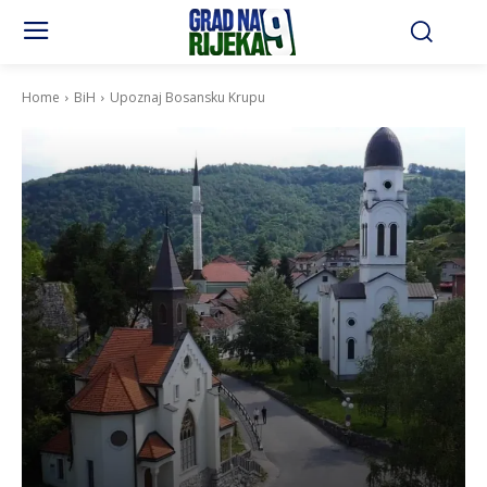
Home
BiH
Upoznaj Bosansku Krupu