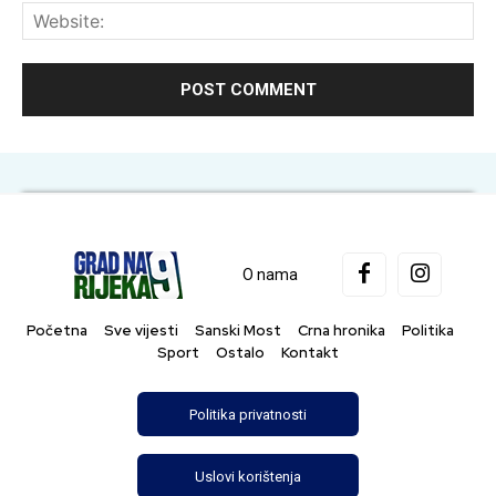
Web
O nama
Početna
Sve vijesti
Sanski Most
Crna hronika
Politika
Sport
Ostalo
Kontakt
Politika privatnosti
Uslovi korištenja