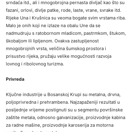
srndaća itd., ali i mnogobrojna pernasta divljač kao što su
fazani, orlovi, divlje patke, rode, laste, vrane, svrake itd.
Rijeke Una i Krušnica su veoma bogate svim vrstama riba.
Malo je onih koji ne izlaze na obalu Une da se
nadmudruju s ratobornom mladicom, pastrmkom, štukom,
škobaljom ili lipljenom. Ovakva zastupljenost
mnogobrojnih vrsta, veličina šumskog prostora i
prisustvo rijeka, pružaju velike mogućnosti razvoja
lovnog i ribolovnog turizma.
Privreda
Ključne industrije u Bosanskoj Krupi su metalna, drvna,
poljoprivredna i prehrambena. Najzapaženiji rezultati u
posljednje vrijeme postignuti su u segmentu površinske
zaštite metala, odnosno galvanizacije, proizvodnje kabina
za radne mašine, proizvodnje karoserija za motorna