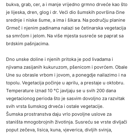
bukva, grab, cer, a i manje vrijedno grmno drveće kao što
je lijeska, dren, glog i dr. Veći dio šumskih površina čine
srednje i niske šume, a ima i šikara. Na području planine
Grmeč i njenim padinama nalazi se četinarska vegetacija
sa smrčom i jelom. Na više mjesta susreće se paprat sa
brdskim pašnjacima.
Dno unske doline i njenih pritoka je pod livadama i
njivama zasijanih kukuruzom, pšenicom i povrćem. Obale
Une su obrasle vrbom i jovom, a ponegdje nailazimo i na
topolu. Vegetacija počinje u aprilu, a prestaje u oktobru.
Temperature iznad 10 °C javljaju se u svih 200 dana
vegetacionog perioda što je sasvim dovoljno za razvitak
svih vrsta šumskog drveća i ostale vegetacije.
Šumska prostranstva daju vrlo povoljne uslove za
staništa mnogobrojnih životinja. Susreću se vrste divljači
poput zečeva, lisica, kuna, vjeverica, divljih svinja,