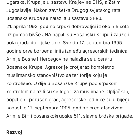
Ugarske, Krupa je u sastavu Kraljevine SHS, a Zatim
Jugoslavije. Nakon završetka Drugog svjetskog rata,
Bosanska Krupa se nalazila u sastavu SFRJ.
21. aprila 1992. godine srpski dobrovoljci iz okolnih sela
uz pomoć bivše JNA napali su Bosansku Krupu i zauzeli
pola grada do rijeke Une. Sve do 17. septembra 1995.
godine prva borbena linija između agresorskih jedinica i
Armije Bosne i Hercegovine nalazila se u centru
Bosanske Krupe. Agresor je protjerao kompletno
muslimansko stanovništvo sa teritorije koju je
kontrolisao. U dijelu Bosanske Krupe pod srpskom
kontrolom nalazili su se logori za muslimane. Opljačkan,
popaljen i porušen grad, agresorske jedinice su u bijegu
napustile 17. septembra 1995. godine pred ofanzivom
Armije BiH i bosanskokrupske 511. slavne brdske brigade.
Razvoj