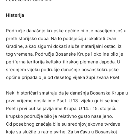
Historija
Područje današnje krupske općine bilo je naseljeno još u
prethistorijsko doba. Na to podsjećaju lokaliteti zvani
Gradine, a kao sigurni dokazi služe materijalni ostaci iz
tog vremena. Područje Bosanske Krupe i okoline bilo je
periferna teritorija keltsko-ilirskog plemena Japoda. U
srednjem vijeku područje današnje bosanskokrupske
općine pripadalo je od desetog vijeka župi zvana Pset.
Neki historičari smatraju da je današnja Bosanska Krupa u
prvo vrijeme nosila ime Pset. U 13. vijeku gubi se ime
Pset i prvi put se javlja ime Krupa. U 14. i 15. stoljeću
krupsko područje bilo je relativno gusto naseljeno.
Od posebnog značaja bile su srednjovjekovne tvrđave
koje su služile u ratne svrhe. Za tvrđavu u Bosanskoj