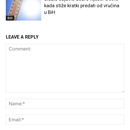
kada stiže kratki predah od vrućina
u BiH
BiH
LEAVE A REPLY
Comment:
Na
Ema