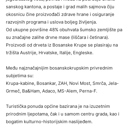
sanskog kantona, a postaje i grad malih sajmova čiju
okosnicu čine proizvođači zdrave hrane i osiguranje
razvojnih programa i uslova boljeg življenja.
Od ukupne površine 48% obuhvata šumsko zemljište pa
su značajne zalihe drvne mase (liščara i četinara).
Proizvodi od drveta iz Bosanske Krupe se plasiraju na
tržišta Austrije, Hrvatske, Italije, Engleske.
Među najznačajnijim bosanskokrupskim privrednim
subjetima su:
Krupa-kabine, Bosankar, ZAH, Novi Most, Smrča, Jela-
Grmeč, Ba&Ham, Adaco, MS-Alem, Perna-F.
Turistička ponuda općine bazirana je na izuzetnim
prirodnim ljepotama, čak i u samom centru grada, kao i
bogatim kulturno-historijskim naslijeđem.