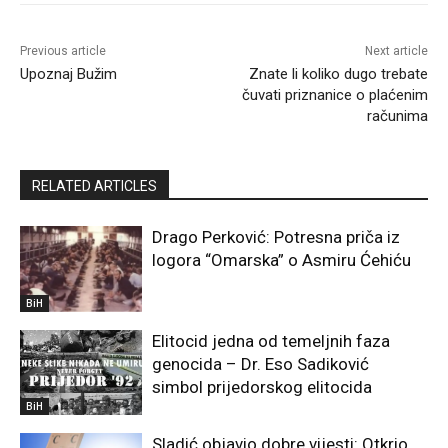
Previous article
Next article
Upoznaj Bužim
Znate li koliko dugo trebate
čuvati priznanice o plaćenim
računima
RELATED ARTICLES
Drago Perković: Potresna priča iz
logora “Omarska” o Asmiru Ćehiću
BiH
Elitocid jedna od temeljnih faza
genocida – Dr. Eso Sadiković
simbol prijedorskog elitocida
BiH
Sladić objavio dobre vijesti: Otkrio