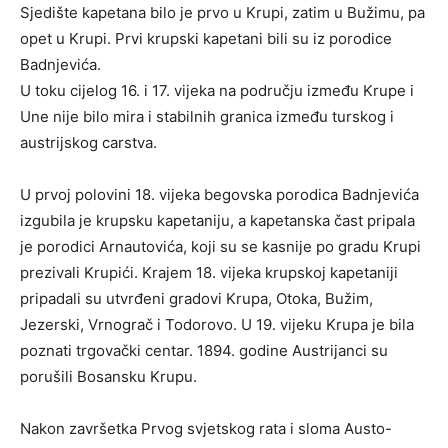
Sjedište kapetana bilo je prvo u Krupi, zatim u Bužimu, pa
opet u Krupi. Prvi krupski kapetani bili su iz porodice
Badnjevića.
U toku cijelog 16. i 17. vijeka na području između Krupe i
Une nije bilo mira i stabilnih granica između turskog i
austrijskog carstva.
U prvoj polovini 18. vijeka begovska porodica Badnjevića
izgubila je krupsku kapetaniju, a kapetanska čast pripala
je porodici Arnautovića, koji su se kasnije po gradu Krupi
prezivali Krupići. Krajem 18. vijeka krupskoj kapetaniji
pripadali su utvrđeni gradovi Krupa, Otoka, Bužim,
Jezerski, Vrnograč i Todorovo. U 19. vijeku Krupa je bila
poznati trgovački centar. 1894. godine Austrijanci su
porušili Bosansku Krupu.
Nakon završetka Prvog svjetskog rata i sloma Austo-