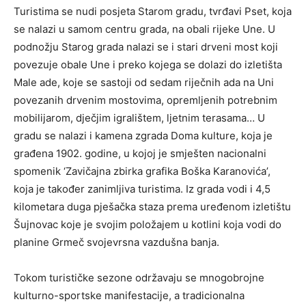
Turistima se nudi posjeta Starom gradu, tvrđavi Pset, koja
se nalazi u samom centru grada, na obali rijeke Une. U
podnožju Starog grada nalazi se i stari drveni most koji
povezuje obale Une i preko kojega se dolazi do izletišta
Male ade, koje se sastoji od sedam riječnih ada na Uni
povezanih drvenim mostovima, opremljenih potrebnim
mobilijarom, dječjim igralištem, ljetnim terasama… U
gradu se nalazi i kamena zgrada Doma kulture, koja je
građena 1902. godine, u kojoj je smješten nacionalni
spomenik ‘Zavičajna zbirka grafika Boška Karanovića’,
koja je također zanimljiva turistima. Iz grada vodi i 4,5
kilometara duga pješačka staza prema uređenom izletištu
Šujnovac koje je svojim položajem u kotlini koja vodi do
planine Grmeč svojevrsna vazdušna banja.
Tokom turističke sezone održavaju se mnogobrojne
kulturno-sportske manifestacije, a tradicionalna