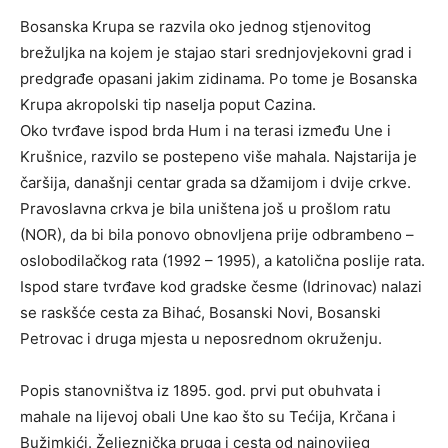
Bosanska Krupa se razvila oko jednog stjenovitog
brežuljka na kojem je stajao stari srednjovjekovni grad i
predgrađe opasani jakim zidinama. Po tome je Bosanska
Krupa akropolski tip naselja poput Cazina.
Oko tvrđave ispod brda Hum i na terasi između Une i
Krušnice, razvilo se postepeno više mahala. Najstarija je
čaršija, današnji centar grada sa džamijom i dvije crkve.
Pravoslavna crkva je bila uništena još u prošlom ratu
(NOR), da bi bila ponovo obnovljena prije odbrambeno –
oslobodilačkog rata (1992 – 1995), a katolična poslije rata.
Ispod stare tvrđave kod gradske česme (Idrinovac) nalazi
se raskšće cesta za Bihać, Bosanski Novi, Bosanski
Petrovac i druga mjesta u neposrednom okruženju.
Popis stanovništva iz 1895. god. prvi put obuhvata i
mahale na lijevoj obali Une kao što su Tećija, Krčana i
Bužimkići. Željeznička pruga i cesta od najnovijeg