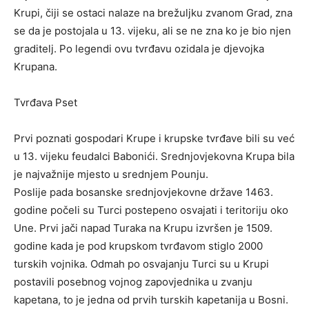
Krupi, čiji se ostaci nalaze na brežuljku zvanom Grad, zna
se da je postojala u 13. vijeku, ali se ne zna ko je bio njen
graditelj. Po legendi ovu tvrđavu ozidala je djevojka
Krupana.
Tvrđava Pset
Prvi poznati gospodari Krupe i krupske tvrđave bili su već
u 13. vijeku feudalci Babonići. Srednjovjekovna Krupa bila
je najvažnije mjesto u srednjem Pounju.
Poslije pada bosanske srednjovjekovne države 1463.
godine počeli su Turci postepeno osvajati i teritoriju oko
Une. Prvi jači napad Turaka na Krupu izvršen je 1509.
godine kada je pod krupskom tvrđavom stiglo 2000
turskih vojnika. Odmah po osvajanju Turci su u Krupi
postavili posebnog vojnog zapovjednika u zvanju
kapetana, to je jedna od prvih turskih kapetanija u Bosni.