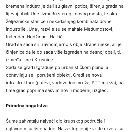
bremena industrije dali su glavni poticaj širenju grada na
lijevoj obali Une. Između starog i novog mosta, te oko
željezničke stanice i nekadašnjeg kombinata drvne
industrije „Una“, razvile su se mahale Međumostovi,
Kalender, Hodžinac i Halkići.
Grad se sada širi ravnomjerno s obje strane rijeke, ali je
činjenica da je do sada više izgrađen na desnoj obali, tj.
između Une i Krušnice.
Sada se grad izgrađuje po urbanističkom planu, a
obnavljaju se i porušeni objekti. Gradi se nova
infrastruktura (putevi, vodovodna mreža, PTT mreža), pa
time grad poprima sasvim novi i moderniji izgled.
Prirodna bogatstva
Šume zahvataju najveći dio krupskog područja i
uglavnom su listopadne. Najzastupljenije vrste drveta su