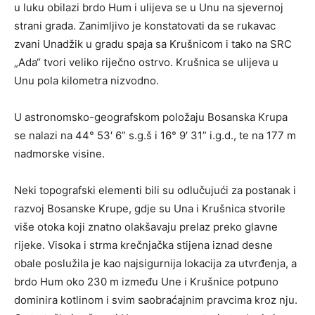
u luku obilazi brdo Hum i ulijeva se u Unu na sjevernoj
strani grada. Zanimljivo je konstatovati da se rukavac
zvani Unadžik u gradu spaja sa Krušnicom i tako na SRC
„Ada“ tvori veliko riječno ostrvo. Krušnica se ulijeva u
Unu pola kilometra nizvodno.
U astronomsko-geografskom položaju Bosanska Krupa
se nalazi na 44° 53′ 6” s.g.š i 16° 9′ 31” i.g.d., te na 177 m
nadmorske visine.
Neki topografski elementi bili su odlučujući za postanak i
razvoj Bosanske Krupe, gdje su Una i Krušnica stvorile
više otoka koji znatno olakšavaju prelaz preko glavne
rijeke. Visoka i strma krečnjačka stijena iznad desne
obale poslužila je kao najsigurnija lokacija za utvrđenja, a
brdo Hum oko 230 m između Une i Krušnice potpuno
dominira kotlinom i svim saobraćajnim pravcima kroz nju.