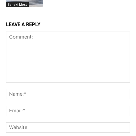
Sanski Most
LEAVE A REPLY
Comment:
Na
Ema
Web