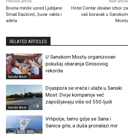
Previous article
Next article
Bosna miriše usred Ljubljane:
Hotel Centar idealan izbor za
Smail Dautović, čuvar vakta i
vaš boravak u Sanskom
adeta
Mostu
RELATED ARTICLES
U Sanskom Mostu organizovan
pokušaj obaranja Ginisovog
rekorda
Sanski Most
Dijaspora se vraća i ulaže u Sanski
Most: Dvije kompanije već
zapošljavaju više od 550 ljudi
Sanski Most
Vrhpolje, tamo gdje se Sana i
Sanica grle, a duša pronalazi mir