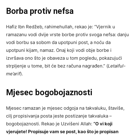
Borba protiv nefsa
Hafiz Ibn Redžeb, rahimehullah, rekao je: “Vjernik u
ramazanu vodi dvije vrste borbe protiv svoga nefsa: danju
vodi borbu sa sobom da upotpuni post, a noću da
upotpuni kijam, namaz. Onaj koji vodi obje borbe i
izvršava ono što je obaveza u tom pogledu, pokazujući
strpljenje u tome, bit će bez računa nagrađen.” (
Letaiful-
me’arif
).
Mjesec bogobojaznosti
Mjesec ramazan je mjesec odgoja na takvaluku, štaviše,
cilj propisivanja posta jeste postizanje takvaluka –
bogobojaznosti. Rekao je Uzvišeni Allah:
“O vi koji
vjerujete! Propisuje vam se post, kao što je propisan