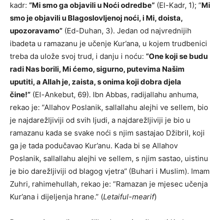
kadr:
“Mi smo ga objavili u Noći odredbe”
(El-Kadr, 1); “
Mi
smo je objavili u Blagoslovljenoj noći, i Mi, doista,
upozoravamo”
(Ed-Duhan, 3). Jedan od najvrednijih
ibadeta u ramazanu je učenje Kur’ana, u kojem trudbenici
treba da ulože svoj trud, i danju i noću:
“One koji se budu
radi Nas borili, Mi ćemo, sigurno, putevima Našim
uputiti, a Allah je, zaista, s onima koji dobra djela
čine!”
(El-Ankebut, 69). Ibn Abbas, radijallahu anhuma,
rekao je: “Allahov Poslanik, sallallahu alejhi ve sellem, bio
je najdarežljiviji od svih ljudi, a najdarežljiviji je bio u
ramazanu kada se svake noći s njim sastajao Džibril, koji
ga je tada podučavao Kur’anu. Kada bi se Allahov
Poslanik, sallallahu alejhi ve sellem, s njim sastao, uistinu
je bio darežljiviji od blagog vjetra”
(Buhari i Muslim). Imam
Zuhri, rahimehullah, rekao je: “Ramazan je mjesec učenja
Kur’ana i dijeljenja hrane.” (
Letaiful-mearif
)