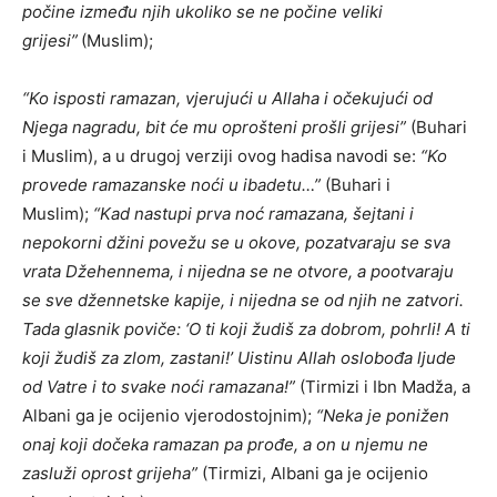
počine između njih ukoliko se ne počine veliki
grijesi”
(Muslim);
“Ko isposti ramazan, vjerujući u Allaha i očekujući od
Njega nagradu, bit će mu oprošteni prošli grijesi”
(Buhari
i Muslim), a u drugoj verziji ovog hadisa navodi se:
“Ko
provede ramazanske noći u ibadetu…”
(Buhari i
Muslim);
“Kad nastupi prva noć ramazana, šejtani i
nepokorni džini povežu se u okove, pozatvaraju se sva
vrata Džehennema, i nijedna se ne otvore, a pootvaraju
se sve džennetske kapije, i nijedna se od njih ne zatvori.
Tada glasnik poviče: ‘O ti koji žudiš za dobrom, pohrli! A ti
koji žudiš za zlom, zastani!’ Uistinu Allah oslobođa ljude
od Vatre i to svake noći ramazana!”
(Tirmizi i Ibn Madža, a
Albani ga je ocijenio vjerodostojnim);
“Neka je ponižen
onaj koji dočeka ramazan pa prođe, a on u njemu ne
zasluži oprost grijeha”
(Tirmizi, Albani ga je ocijenio