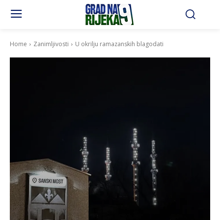
Home
Zanimljivosti
U okrilju ramazanskih blagodati