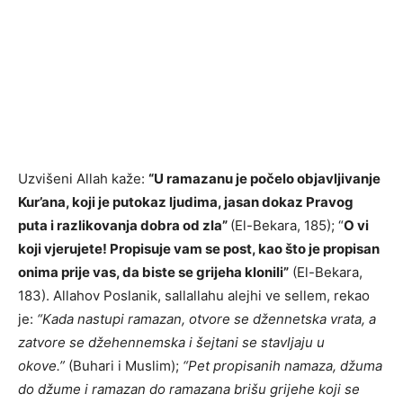
Uzvišeni Allah kaže:
“U ramazanu je počelo objavljivanje
Kur’ana, koji je putokaz ljudima, jasan dokaz Pravog
puta i razlikovanja dobra od zla”
(El-Bekara, 185); “
O vi
koji vjerujete! Propisuje vam se post, kao što je propisan
onima prije vas, da biste se grijeha klonili”
(El-Bekara,
183). Allahov Poslanik, sallallahu alejhi ve sellem, rekao
je:
“Kada nastupi ramazan, otvore se džennetska vrata, a
zatvore se džehennemska i šejtani se stavljaju u
okove.”
(Buhari i Muslim);
“Pet propisanih namaza, džuma
do džume i ramazan do ramazana brišu grijehe koji se