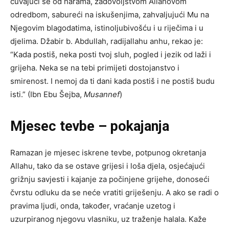
čuvajući se od harama, zadovoljstvom Allahovom
odredbom, sabureći na iskušenjima, zahvaljujući Mu na
Njegovim blagodatima, istinoljubivošću i u riječima i u
djelima. Džabir b. Abdullah, radijallahu anhu, rekao je:
“Kada postiš, neka posti tvoj sluh, pogled i jezik od laži i
grijeha. Neka se na tebi primijeti dostojanstvo i
smirenost. I nemoj da ti dani kada postiš i ne postiš budu
isti.” (Ibn Ebu Šejba,
Musannef
)
Mjesec tevbe – pokajanja
Ramazan je mjesec iskrene tevbe, potpunog okretanja
Allahu, tako da se ostave grijesi i loša djela, osjećajući
grižnju savjesti i kajanje za počinjene grijehe, donoseći
čvrstu odluku da se neće vratiti griješenju. A ako se radi o
pravima ljudi, onda, također, vraćanje uzetog i
uzurpiranog njegovu vlasniku, uz traženje halala. Kaže