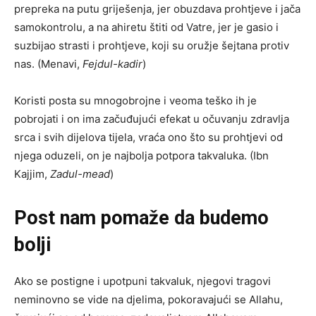
prepreka na putu griješenja, jer obuzdava prohtjeve i jača
samokontrolu, a na ahiretu štiti od Vatre, jer je gasio i
suzbijao strasti i prohtjeve, koji su oružje šejtana protiv
nas. (Menavi,
Fejdul-kadir
)
Koristi posta su mnogobrojne i veoma teško ih je
pobrojati i on ima začuđujući efekat u očuvanju zdravlja
srca i svih dijelova tijela, vraća ono što su prohtjevi od
njega oduzeli, on je najbolja potpora takvaluka. (Ibn
Kajjim,
Zadul-mead
)
Post nam pomaže da budemo
bolji
Ako se postigne i upotpuni takvaluk, njegovi tragovi
neminovno se vide na djelima, pokoravajući se Allahu,