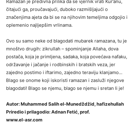
Ramazan je predivna prilika da se vjernik vrati Kur’anu,
čitajući ga, proučavajući, duboko razmišljajući o
značenjima ajeta da bi se na njihovim temeljima odgojio i
oplemenio najljepšim vrlinama.
Ovo su samo neke od blagodati mubarek ramazana, tu je
mnoštvo drugih: zikrullah – spominjanje Allaha, dova
postača, koja je primljena, sadaka, koja povećava nafaku,
održavanje i jačanje i rodbinskih i bratskih veza, jer
zajedno postimo i iftarimo, zajedno teraviju klanjamo…
Blago se onome koji iskoristi ramazan i zasluži njegove
blagodati! Blago se njemu, blago se njemu i sretan li je!
Autor: Muhammed Salih el-Munedždžid, hafizehullah
Priredio i prilagodio: Adnan Fetić, prof.
www.el-asr.com