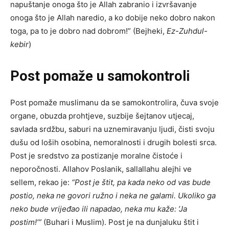
napuštanje onoga što je Allah zabranio i izvršavanje
onoga što je Allah naredio, a ko dobije neko dobro nakon
toga, pa to je dobro nad dobrom!” (Bejheki,
Ez-Zuhdul-
kebir
)
Post pomaže u samokontroli
Post pomaže muslimanu da se samokontrolira, čuva svoje
organe, obuzda prohtjeve, suzbije šejtanov utjecaj,
savlada srdžbu, saburi na uznemiravanju ljudi, čisti svoju
dušu od loših osobina, nemoralnosti i drugih bolesti srca.
Post je sredstvo za postizanje moralne čistoće i
neporočnosti. Allahov Poslanik, sallallahu alejhi ve
sellem, rekao je:
“Post je štit, pa kada neko od vas bude
postio, neka ne govori ružno i neka ne galami. Ukoliko ga
neko bude vrijeđao ili napadao, neka mu kaže: ’Ja
postim!’”
(Buhari i Muslim). Post je na dunjaluku štit i