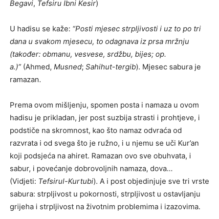
Begavi
,
Tefsiru Ibni Kesir
)
U hadisu se kaže:
“Posti mjesec strpljivosti i uz to po tri
dana u svakom mjesecu, to odagnava iz prsa mržnju
(također: obmanu, vesvese, srdžbu, bijes; op.
a.)”
(Ahmed,
Musned
;
Sahihut-tergib
). Mjesec sabura je
ramazan.
Prema ovom mišljenju, spomen posta i namaza u ovom
hadisu je prikladan, jer post suzbija strasti i prohtjeve, i
podstiče na skromnost, kao što namaz odvraća od
razvrata i od svega što je ružno, i u njemu se uči Kur’an
koji podsjeća na ahiret. Ramazan ovo sve obuhvata, i
sabur, i povećanje dobrovoljnih namaza, dova…
(Vidjeti:
Tefsirul-Kurtubi
). A i post objedinjuje sve tri vrste
sabura: strpljivost u pokornosti, strpljivost u ostavljanju
grijeha i strpljivost na životnim problemima i izazovima.