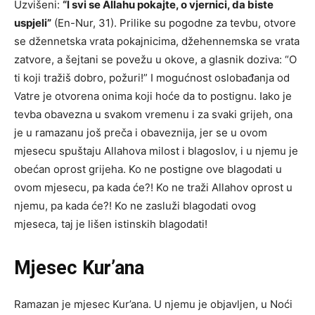
Uzvišeni:
“l svi se Allahu pokajte, o vjernici, da biste
uspjeli”
(En-Nur, 31). Prilike su pogodne za tevbu, otvore
se džennetska vrata pokajnicima, džehennemska se vrata
zatvore, a šejtani se povežu u okove, a glasnik doziva: “O
ti koji tražiš dobro, požuri!” I mogućnost oslobađanja od
Vatre je otvorena onima koji hoće da to postignu. Iako je
tevba obavezna u svakom vremenu i za svaki grijeh, ona
je u ramazanu još preča i obaveznija, jer se u ovom
mjesecu spuštaju Allahova milost i blagoslov, i u njemu je
obećan oprost grijeha. Ko ne postigne ove blagodati u
ovom mjesecu, pa kada će?! Ko ne traži Allahov oprost u
njemu, pa kada će?! Ko ne zasluži blagodati ovog
mjeseca, taj je lišen istinskih blagodati!
Mjesec Kur’ana
Ramazan je mjesec Kur’ana. U njemu je objavljen, u Noći