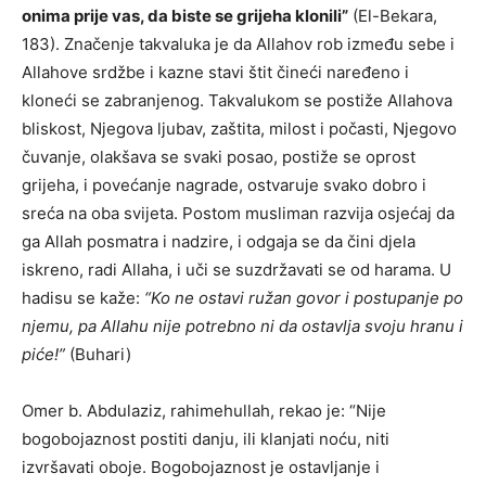
onima prije vas, da biste se grijeha klonili”
(El-Bekara,
183). Značenje takvaluka je da Allahov rob između sebe i
Allahove srdžbe i kazne stavi štit čineći naređeno i
kloneći se zabranjenog. Takvalukom se postiže Allahova
bliskost, Njegova ljubav, zaštita, milost i počasti, Njegovo
čuvanje, olakšava se svaki posao, postiže se oprost
grijeha, i povećanje nagrade, ostvaruje svako dobro i
sreća na oba svijeta. Postom musliman razvija osjećaj da
ga Allah posmatra i nadzire, i odgaja se da čini djela
iskreno, radi Allaha, i uči se suzdržavati se od harama. U
hadisu se kaže:
“Ko ne ostavi ružan govor i postupanje po
njemu, pa Allahu nije potrebno ni da ostavlja svoju hranu i
piće!”
(Buhari)
Omer b. Abdulaziz, rahimehullah, rekao je: “Nije
bogobojaznost postiti danju, ili klanjati noću, niti
izvršavati oboje. Bogobojaznost je ostavljanje i