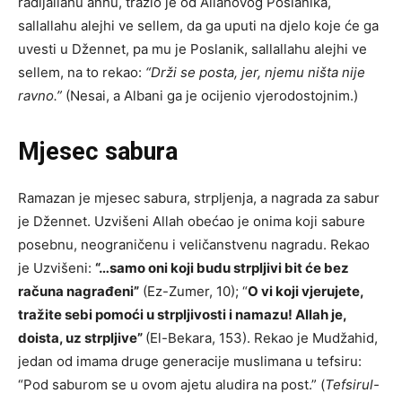
radijallahu anhu, tražio je od Allahovog Poslanika,
sallallahu alejhi ve sellem, da ga uputi na djelo koje će ga
uvesti u Džennet, pa mu je Poslanik, sallallahu alejhi ve
sellem, na to rekao:
“Drži se posta, jer, njemu ništa nije
ravno.”
(Nesai, a Albani ga je ocijenio vjerodostojnim.)
Mjesec sabura
Ramazan je mjesec sabura, strpljenja, a nagrada za sabur
je Džennet. Uzvišeni Allah obećao je onima koji sabure
posebnu, neograničenu i veličanstvenu nagradu. Rekao
je Uzvišeni:
“…samo oni koji budu strpljivi bit će bez
računa nagrađeni”
(Ez-Zumer, 10); “
O vi koji vjerujete,
tražite sebi pomoći u strpljivosti i namazu! Allah je,
doista, uz strpljive”
(El-Bekara, 153). Rekao je Mudžahid,
jedan od imama druge generacije muslimana u tefsiru:
“Pod saburom se u ovom ajetu aludira na post.” (
Tefsirul-