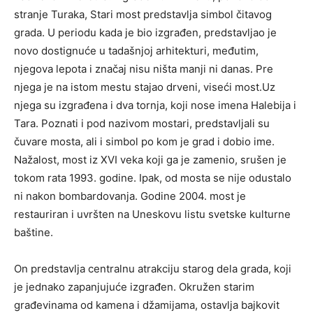
stranje Turaka, Stari most predstavlja simbol čitavog
grada. U periodu kada je bio izgrađen, predstavljao je
novo dostignuće u tadašnjoj arhitekturi, međutim,
njegova lepota i značaj nisu ništa manji ni danas. Pre
njega je na istom mestu stajao drveni, viseći most.Uz
njega su izgrađena i dva tornja, koji nose imena Halebija i
Tara. Poznati i pod nazivom mostari, predstavljali su
čuvare mosta, ali i simbol po kom je grad i dobio ime.
Nažalost, most iz XVI veka koji ga je zamenio, srušen je
tokom rata 1993. godine. Ipak, od mosta se nije odustalo
ni nakon bombardovanja. Godine 2004. most je
restauriran i uvršten na Uneskovu listu svetske kulturne
baštine.
On predstavlja centralnu atrakciju starog dela grada, koji
je jednako zapanjujuće izgrađen. Okružen starim
građevinama od kamena i džamijama, ostavlja bajkovit