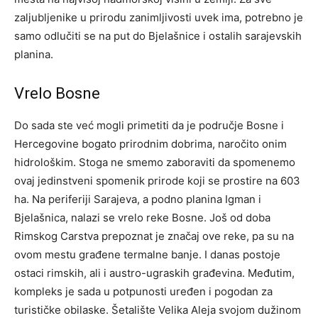
zaljubljenike u prirodu zanimljivosti uvek ima, potrebno je
samo odlučiti se na put do Bjelašnice i ostalih sarajevskih
planina.
Vrelo Bosne
Do sada ste već mogli primetiti da je područje Bosne i
Hercegovine bogato prirodnim dobrima, naročito onim
hidrološkim. Stoga ne smemo zaboraviti da spomenemo
ovaj jedinstveni spomenik prirode koji se prostire na 603
ha. Na periferiji Sarajeva, a podno planina Igman i
Bjelašnica, nalazi se vrelo reke Bosne. Još od doba
Rimskog Carstva prepoznat je značaj ove reke, pa su na
ovom mestu građene termalne banje. I danas postoje
ostaci rimskih, ali i austro-ugraskih građevina. Međutim,
kompleks je sada u potpunosti uređen i pogodan za
turističke obilaske. Šetalište Velika Aleja svojom dužinom