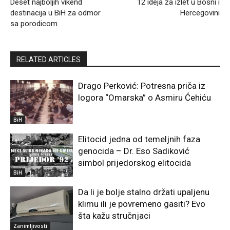
Deset najboljih vikend
12 ideja za izlet u Bosni i
destinacija u BiH za odmor
Hercegovini
sa porodicom
RELATED ARTICLES
Drago Perković: Potresna priča iz
logora “Omarska” o Asmiru Ćehiću
BiH
Elitocid jedna od temeljnih faza
genocida – Dr. Eso Sadiković
simbol prijedorskog elitocida
BiH
Da li je bolje stalno držati upaljenu
klimu ili je povremeno gasiti? Evo
šta kažu stručnjaci
Zanimljivosti