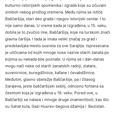
kulturno-istorijskih spomenika i zgrada koje su očuvani
simboli nekog prošlog vremena. Među njima se ističe
Baščaršija, stari deo grada i njegov istorijski centar. I to
nije samo danas. U vreme kada je izgrađena, u 15. veku,
dobila je to zvučno ime, Baščaršija, koje na turskom znači
glavna čaršija. I tada je imala veliki značaj za grad i
predstavljala mesto susreta za sve Sarajlije. Ispresecana
je uličicama od kojih mnoge nose nazive starih zanata po
kojima su nekada bile poznate. U njima se i dan-danas
mogu naći neke od starih zanatskih radnji, zlatare,
suvenirnice, buregdžinice, kafane i ćevabdžinice.
Međutim, glavno obeležje Baščaršije, pa i čitavog
Sarajeva, jeste baščaršijski sebilj, odnosno fontana sa
česmom koja je izgrađena u 19. veku. Pored ove, u
Baščaršiji se nalaze i mnoge druge znamenitosti, kao što
su Sahat kula, Gazi Husrev-begova džamija i Bezistan.