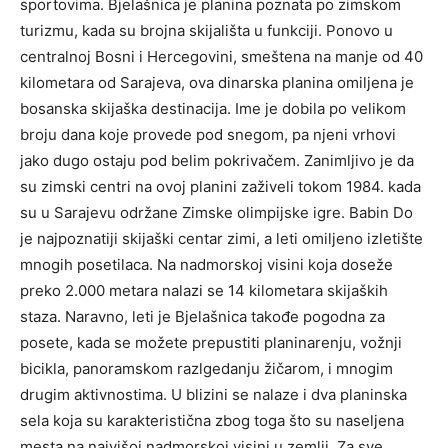
sportovima. Bjelašnica je planina poznata po zimskom
turizmu, kada su brojna skijališta u funkciji. Ponovo u
centralnoj Bosni i Hercegovini, smeštena na manje od 40
kilometara od Sarajeva, ova dinarska planina omiljena je
bosanska skijaška destinacija. Ime je dobila po velikom
broju dana koje provede pod snegom, pa njeni vrhovi
jako dugo ostaju pod belim pokrivačem. Zanimljivo je da
su zimski centri na ovoj planini zaživeli tokom 1984. kada
su u Sarajevu održane Zimske olimpijske igre. Babin Do
je najpoznatiji skijaški centar zimi, a leti omiljeno izletište
mnogih posetilaca. Na nadmorskoj visini koja doseže
preko 2.000 metara nalazi se 14 kilometara skijaških
staza. Naravno, leti je Bjelašnica takođe pogodna za
posete, kada se možete prepustiti planinarenju, vožnji
bicikla, panoramskom razlgedanju žičarom, i mnogim
drugim aktivnostima. U blizini se nalaze i dva planinska
sela koja su karakteristična zbog toga što su naseljena
mesta na najvišoj nadmorskoj visini u zemlji. Za sve