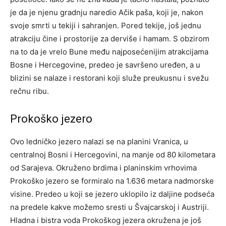
je da je njenu gradnju naredio Ačik paša, koji je, nakon
svoje smrti u tekiji i sahranjen. Pored tekije, još jednu
atrakciju čine i prostorije za derviše i hamam. S obzirom
na to da je vrelo Bune među najposećenijim atrakcijama
Bosne i Hercegovine, predeo je savršeno uređen, a u
blizini se nalaze i restorani koji služe preukusnu i svežu
rečnu ribu.
Prokoško jezero
Ovo ledničko jezero nalazi se na planini Vranica, u
centralnoj Bosni i Hercegovini, na manje od 80 kilometara
od Sarajeva. Okruženo brdima i planinskim vrhovima
Prokoško jezero se formiralo na 1.636 metara nadmorske
visine. Predeo u koji se jezero uklopilo iz daljine podseća
na predele kakve možemo sresti u Švajcarskoj i Austriji.
Hladna i bistra voda Prokoškog jezera okružena je još