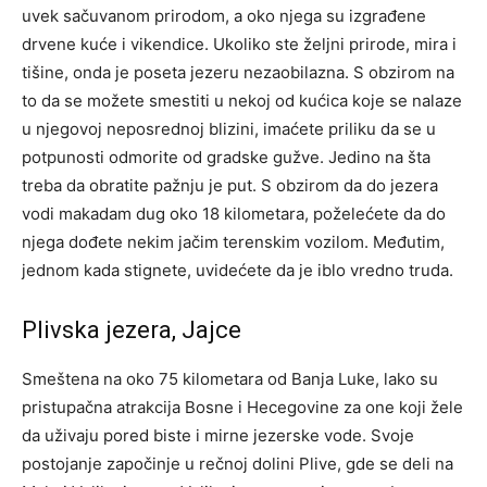
uvek sačuvanom prirodom, a oko njega su izgrađene
drvene kuće i vikendice. Ukoliko ste željni prirode, mira i
tišine, onda je poseta jezeru nezaobilazna. S obzirom na
to da se možete smestiti u nekoj od kućica koje se nalaze
u njegovoj neposrednoj blizini, imaćete priliku da se u
potpunosti odmorite od gradske gužve. Jedino na šta
treba da obratite pažnju je put. S obzirom da do jezera
vodi makadam dug oko 18 kilometara, poželećete da do
njega dođete nekim jačim terenskim vozilom. Međutim,
jednom kada stignete, uvidećete da je iblo vredno truda.
Plivska jezera, Jajce
Smeštena na oko 75 kilometara od Banja Luke, lako su
pristupačna atrakcija Bosne i Hecegovine za one koji žele
da uživaju pored biste i mirne jezerske vode. Svoje
postojanje započinje u rečnoj dolini Plive, gde se deli na