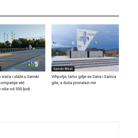
Sanski Most
 vraća i ulaže u Sanski
Vrhpolje, tamo gdje se Sana i Sanica
 kompanije već
grle, a duša pronalazi mir
 više od 550 ljudi