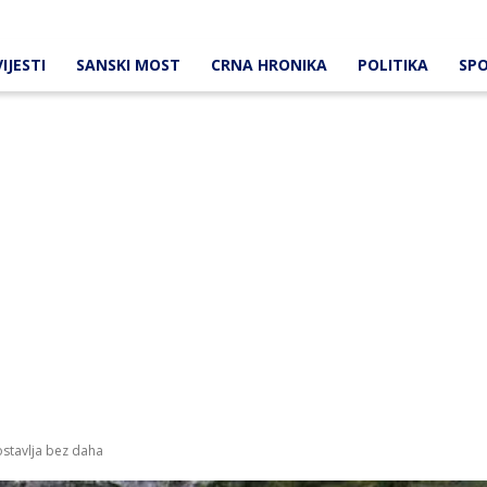
IJESTI
SANSKI MOST
CRNA HRONIKA
POLITIKA
SP
ostavlja bez daha