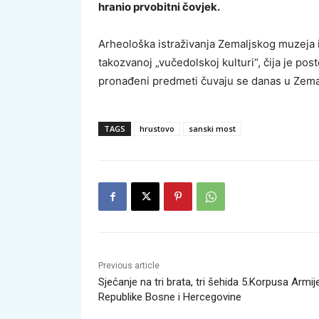
hranio prvobitni čovjek.
Arheološka istraživanja Zemaljskog muzeja iz
takozvanoj „vučedolskoj kulturi“, čija je pos
pronađeni predmeti čuvaju se danas u Zema
TAGS
hrustovo
sanski most
Previous article
Sjećanje na tri brata, tri šehida 5.Korpusa Armij
Republike Bosne i Hercegovine