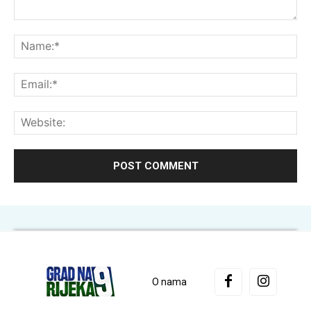
Comment:
Na
Ema
Web
O nama