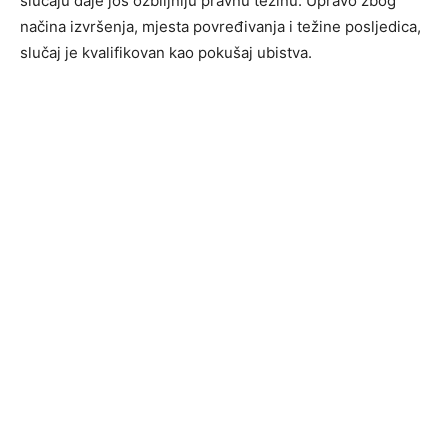
slučaju daje još ozbiljniju pravnu težinu. Upravo zbog
načina izvršenja, mjesta povređivanja i težine posljedica,
slučaj je kvalifikovan kao pokušaj ubistva.