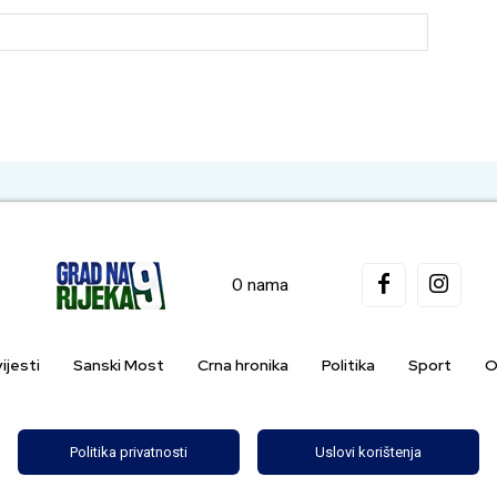
Website:
O nama
ijesti
Sanski Most
Crna hronika
Politika
Sport
O
Politika privatnosti
Uslovi korištenja