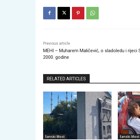
Previous article
MEHI – Muharem Maličević, o sladoledu i rijeci 
2000. godine
RELATED ARTICLES
Sanski Most
Sanski Most