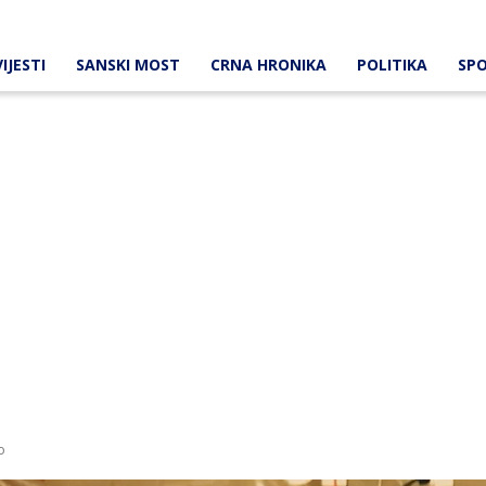
IJESTI
SANSKI MOST
CRNA HRONIKA
POLITIKA
SP
o