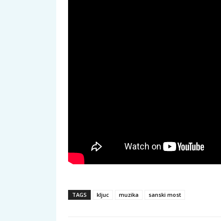
TAGS
kljuc
muzika
sanski most