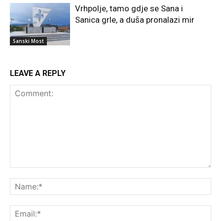
Vrhpolje, tamo gdje se Sana i
Sanica grle, a duša pronalazi mir
Sanski Most
LEAVE A REPLY
Comment:
Na
Ema