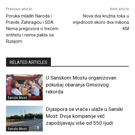
Previous article
Next article
Poruka mladih Naroda i
Nova dva kružna toka u
Pravde Zahiragiću i SDA:
vrijednosti skoro dva miliona
Nema pregovora o trećem
KM
entitetu i nema pakta sa
Rusijom
RELATED ARTICLES
U Sanskom Mostu organizovan
pokušaj obaranja Ginisovog
rekorda
Sanski Most
Dijaspora se vraća i ulaže u Sanski
Most: Dvije kompanije već
zapošljavaju više od 550 ljudi
Sanski Most