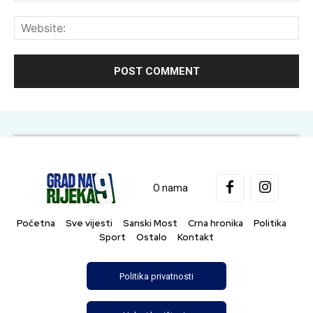
Web
O nama
Početna
Sve vijesti
Sanski Most
Crna hronika
Politika
Sport
Ostalo
Kontakt
Politika privatnosti