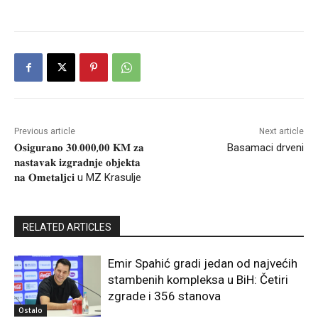
Previous article
Next article
𝐎𝐬𝐢𝐠𝐮𝐫𝐚𝐧𝐨 𝟑𝟎.𝟎𝟎𝟎,𝟎𝟎 𝐊𝐌 𝐳𝐚
Basamaci drveni
𝐧𝐚𝐬𝐭𝐚𝐯𝐚𝐤 𝐢𝐳𝐠𝐫𝐚𝐝𝐧𝐣𝐞 𝐨𝐛𝐣𝐞𝐤𝐭𝐚
𝐧𝐚 𝐎𝐦𝐞𝐭𝐚𝐥𝐣𝐜𝐢 u MZ Krasulje
RELATED ARTICLES
Emir Spahić gradi jedan od najvećih
stambenih kompleksa u BiH: Četiri
zgrade i 356 stanova
Ostalo