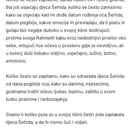
šta još osjećaju djeca Šehida, koliko se često zamislimo
kako se osjećaju kad im dođe datum rođenja oca Šehida,
datum pogibije, kakve emocije ih prevladaju, da li plaču ili
gutaju bol negdje duboko u svojoj tišini dodirujući
prstima svoga Rahmetli babu kroz nedodirljivi prostor oko
sebe, milujući lice očevo u prostoru gdje je nevidljivo, ali
u bolnoj duši itekako vidljivo, osjećajno, tužno, bolno,
emotivno.
Koliko često se zapitamo, kako su odrastala djeca Šehida
od dana pogibije oca, kako su danima, mjesecima,
godinama tražili očevu ljubav, toplinu, zaštitu u svom
kutku praznine i nedostajanja.
Znamo li koliko puta su u svojoj tišini četiri zida zaplakala
djeca Šehida, a da ih nismo čuli i vidjeli.