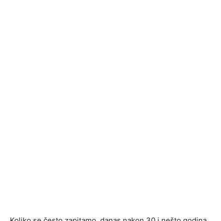
Koliko se često zapitamo, danas nakon 30 i nešto godina,