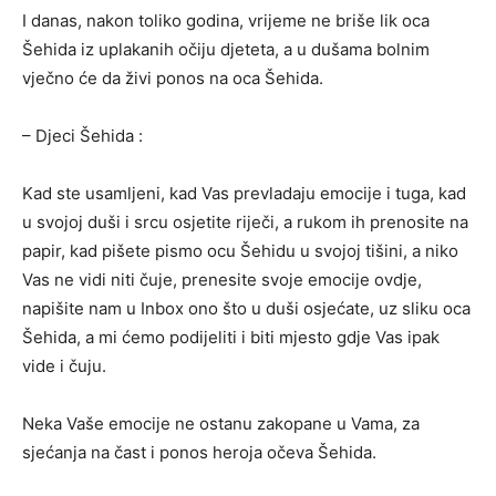
I danas, nakon toliko godina, vrijeme ne briše lik oca
Šehida iz uplakanih očiju djeteta, a u dušama bolnim
vječno će da živi ponos na oca Šehida.
– Djeci Šehida :
Kad ste usamljeni, kad Vas prevladaju emocije i tuga, kad
u svojoj duši i srcu osjetite riječi, a rukom ih prenosite na
papir, kad pišete pismo ocu Šehidu u svojoj tišini, a niko
Vas ne vidi niti čuje, prenesite svoje emocije ovdje,
napišite nam u Inbox ono što u duši osjećate, uz sliku oca
Šehida, a mi ćemo podijeliti i biti mjesto gdje Vas ipak
vide i čuju.
Neka Vaše emocije ne ostanu zakopane u Vama, za
sjećanja na čast i ponos heroja očeva Šehida.