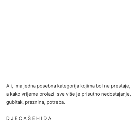
Ali, ima jedna posebna kategorija kojima bol ne prestaje,
a kako vrijeme prolazi, sve više je prisutno nedostajanje,
gubitak, praznina, potreba.
D J E C A Š E H I D A