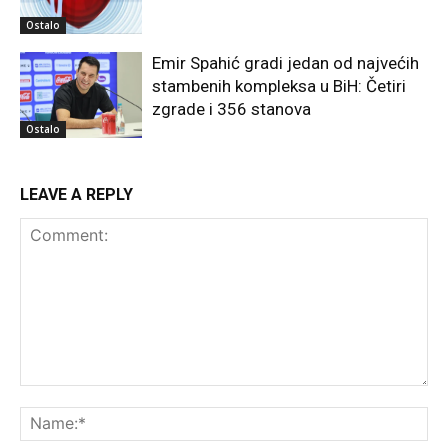
Ostalo
Emir Spahić gradi jedan od najvećih
stambenih kompleksa u BiH: Četiri
zgrade i 356 stanova
Ostalo
LEAVE A REPLY
Comment:
Na