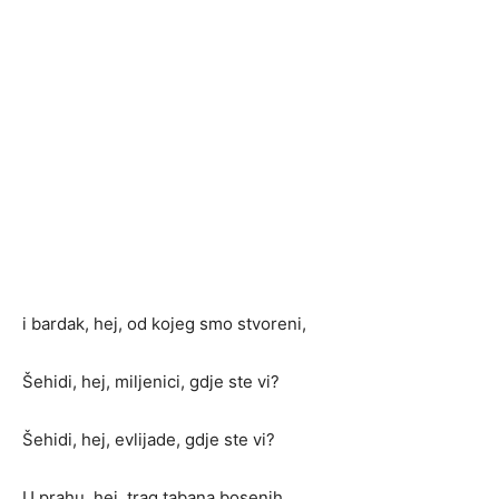
i bardak, hej, od kojeg smo stvoreni,
Šehidi, hej, miljenici, gdje ste vi?
Šehidi, hej, evlijade, gdje ste vi?
U prahu, hej, trag tabana bosenih,