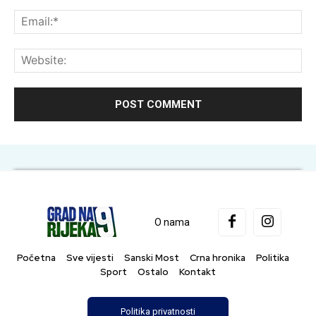
Ema
Web
O nama
Početna
Sve vijesti
Sanski Most
Crna hronika
Politika
Sport
Ostalo
Kontakt
Politika privatnosti