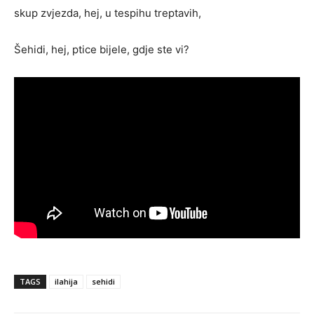
skup zvjezda, hej, u tespihu treptavih,
Šehidi, hej, ptice bijele, gdje ste vi?
TAGS
ilahija
sehidi