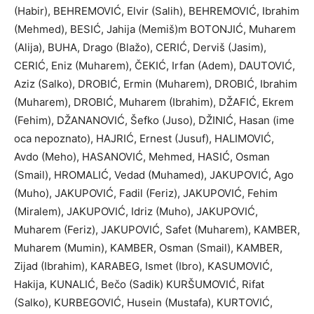
(Habir), BEHREMOVIĆ, Elvir (Salih), BEHREMOVIĆ, Ibrahim
(Mehmed), BESIĆ, Jahija (Memiš)m BOTONJIĆ, Muharem
(Alija), BUHA, Drago (Blažo), CERIĆ, Derviš (Jasim),
CERIĆ, Eniz (Muharem), ČEKIĆ, Irfan (Adem), DAUTOVIĆ,
Aziz (Salko), DROBIĆ, Ermin (Muharem), DROBIĆ, Ibrahim
(Muharem), DROBIĆ, Muharem (Ibrahim), DŽAFIĆ, Ekrem
(Fehim), DŽANANOVIĆ, Šefko (Juso), DŽINIĆ, Hasan (ime
oca nepoznato), HAJRIĆ, Ernest (Jusuf), HALIMOVIĆ,
Avdo (Meho), HASANOVIĆ, Mehmed, HASIĆ, Osman
(Smail), HROMALIĆ, Vedad (Muhamed), JAKUPOVIĆ, Ago
(Muho), JAKUPOVIĆ, Fadil (Feriz), JAKUPOVIĆ, Fehim
(Miralem), JAKUPOVIĆ, Idriz (Muho), JAKUPOVIĆ,
Muharem (Feriz), JAKUPOVIĆ, Safet (Muharem), KAMBER,
Muharem (Mumin), KAMBER, Osman (Smail), KAMBER,
Zijad (Ibrahim), KARABEG, Ismet (Ibro), KASUMOVIĆ,
Hakija, KUNALIĆ, Bečo (Sadik) KURŠUMOVIĆ, Rifat
(Salko), KURBEGOVIĆ, Husein (Mustafa), KURTOVIĆ,