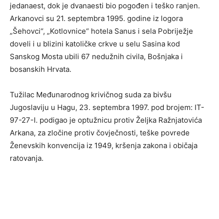
jedanaest, dok je dvanaesti bio pogođen i teško ranjen.
Arkanovci su 21. septembra 1995. godine iz logora
„Šehovci“, „Kotlovnice“ hotela Sanus i sela Pobriježje
doveli i u blizini katoličke crkve u selu Sasina kod
Sanskog Mosta ubili 67 nedužnih civila, Bošnjaka i
bosanskih Hrvata.
Tužilac Međunarodnog krivičnog suda za bivšu
Jugoslaviju u Hagu, 23. septembra 1997. pod brojem: IT-
97-27-I. podigao je optužnicu protiv Željka Ražnjatovića
Arkana, za zločine protiv čovječnosti, teške povrede
Ženevskih konvencija iz 1949, kršenja zakona i običaja
ratovanja.