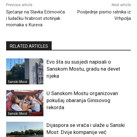
Previous article
Next article
Sjećanje na Slavka Ećimovića
Posljednje pismo ratnika iz
i ludačku hrabrost stotinjak
Vrhpolja
momaka s Kureva
RELATED ARTICLES
Evo šta su susjedi napisali o
Sanskom Mostu, gradu na devet
rijeka
Sanski Most
U Sanskom Mostu organizovan
pokušaj obaranja Ginisovog
rekorda
Sanski Most
Dijaspora se vraća i ulaže u Sanski
Most: Dvije kompanije već