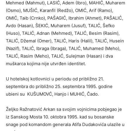
Mehmed (Mahmut), LASIĆ, Adem (Ibro), MAHIĆ, Muharem
(Osmo), MUŠIĆ, Karanfil (Redžo), OMIĆ, Arif (Ramo),
OMIĆ, Taib (Crnko), PAŠAGIĆ, Ibrahim (Ahmet), PAŠALIĆ,
Avdo (Hasan), ŠEKIĆ, Muharem (Jusuf), TALIĆ, Šefko
(Huso), TALIĆ, Adnan (Mehmed), TALIĆ, Besim (Rasim),
TALIĆ, Džemal (Omer), TALIĆ, Haris (Halil), TALIĆ, Husein
(Nazif), TALIĆ, Ibraga (Ibraga), TALIĆ, Muhamed (Meho),
TALIĆ, Rasim (Meho), TALIĆ, Sulejman (Hasan) i dva
muškarca kojima nije utvrđen identitet.
U hotelskoj kotlovnici u periodu od približno 21.
septembra do približno 25. septembra 1995. godine
ubieni su KUŠUMOVĆ, Hanjo i MUHIĆ, Čado.
Željko Ražnatović Arkan sa svojim vojnicima pobjegao je
iz Sanskog Mosta 10. oktobra 1995. kad su bosanske
snage pod komandom generala Atifa Dudakovića ulazile u