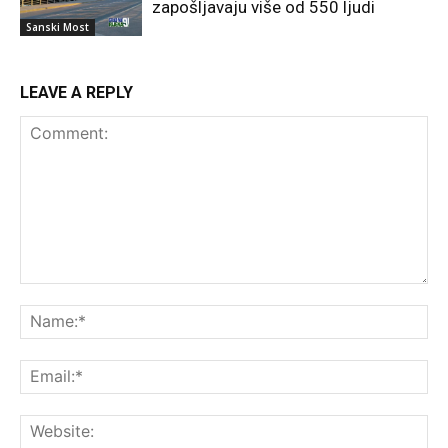
zapošljavaju više od 550 ljudi
Sanski Most
LEAVE A REPLY
Comment:
Na
Ema
Web