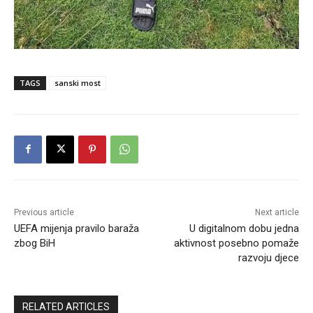
TAGS
sanski most
Previous article
Next article
UEFA mijenja pravilo baraža
U digitalnom dobu jedna
zbog BiH
aktivnost posebno pomaže
razvoju djece
RELATED ARTICLES