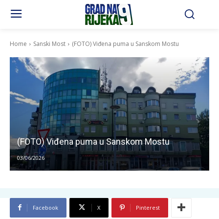
Home
Sanski Most
(FOTO) Viđena puma u Sanskom Mostu
(FOTO) Viđena puma u Sanskom Mostu
03/06/2026
Facebook
X
Pinterest