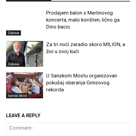
Prodajem balon s Merlinovog
koncerta, malo korišten, lično ga
Dino bacio
Zabava
Za tri noći zaradio skoro MILION, a
živi u ovoj kući
Zabava
U Sanskom Mostu organizovan
pokušaj obaranja Ginisovog
rekorda
Sanski Most
LEAVE A REPLY