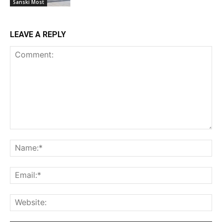
Sanski Most
LEAVE A REPLY
Comment:
Na
Ema
Web