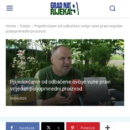
Home
Ostalo
Prijedorčanin od odbačene ovčije vune pravi vrijedan
poljoprivredni proizvod
Prijedorčanin od odbačene ovčije vune pravi
vrijedan poljoprivredni proizvod
06/06/2026
Facebook
X
Pinterest