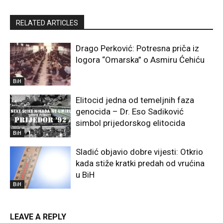
RELATED ARTICLES
Drago Perković: Potresna priča iz
logora “Omarska” o Asmiru Ćehiću
BiH
Elitocid jedna od temeljnih faza
genocida – Dr. Eso Sadiković
simbol prijedorskog elitocida
BiH
Sladić objavio dobre vijesti: Otkrio
kada stiže kratki predah od vrućina
u BiH
BiH
LEAVE A REPLY