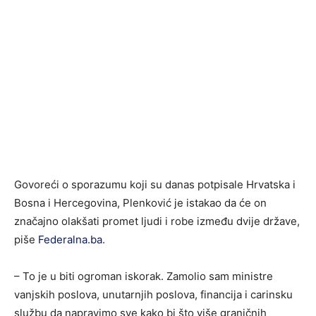
Govoreći o sporazumu koji su danas potpisale Hrvatska i
Bosna i Hercegovina, Plenković je istakao da će on
značajno olakšati promet ljudi i robe između dvije države,
piše
Federalna.ba
.
– To je u biti ogroman iskorak. Zamolio sam ministre
vanjskih poslova, unutarnjih poslova, financija i carinsku
službu da napravimo sve kako bi što više graničnih