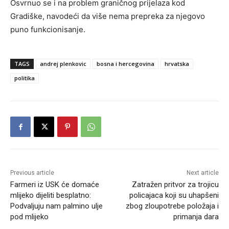
Osvrnuo se i na problem graničnog prijelaza kod
Gradiške, navodeći da više nema prepreka za njegovo
puno funkcionisanje.
TAGS
andrej plenkovic
bosna i hercegovina
hrvatska
politika
Previous article
Next article
Farmeri iz USK će domaće
Zatražen pritvor za trojicu
mlijeko dijeliti besplatno:
policajaca koji su uhapšeni
Podvaljuju nam palmino ulje
zbog zloupotrebe položaja i
pod mlijeko
primanja dara