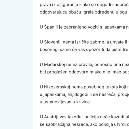
prava iz osiguranja – ako se dogodi saobraća
odgovarajuću obuću igrala određenu ulogu 
U Španiji je zabranjeno voziti s japankama 
U Sloveniji nema izričite zabrne, a uhvate li 
bosonogi samo će vas upozoriti da biste tre
U Mađarskoj nema pravila, odnosno ona nisu
biti proglašen odgovornim ako nije imao o
U Nizozemskoj nema posebnog teksta koji reg
u japankama, ali, dogodi li se nesreća, procj
u ustanovljavanju krivice.
U Austriji vas također policija neće kazniti 
se saobraćajna nesreća, ako policija utvrdi 