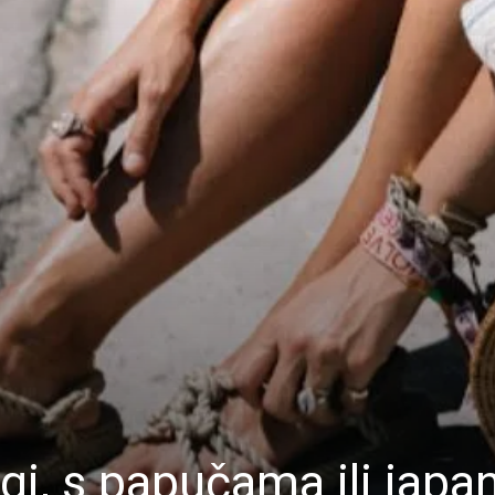
gi, s papučama ili jap