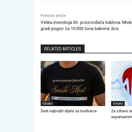
Previous article
Velika investicija bh. proizvođača kablova: Mivi
gradi pogon za 10.000 tona bakrene žice
RELATED ARTICLES
Ostalo
Ostalo
Šest najboljih dijeta za muškarce
Za zdravo sr
supernamirn