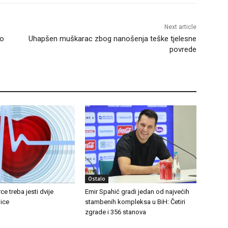
Next article
ko
Uhapšen muškarac zbog nanošenja teške tjelesne
povrede
Ostalo
ce treba jesti dvije
Emir Spahić gradi jedan od najvećih
ice
stambenih kompleksa u BiH: Četiri
zgrade i 356 stanova