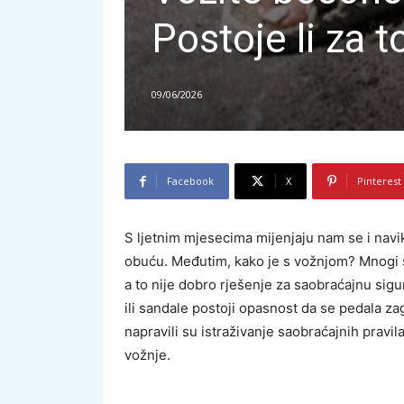
Postoje li za 
09/06/2026
Facebook
X
Pinterest
S ljetnim mjesecima mijenjaju nam se i navi
obuću. Međutim, kako je s vožnjom? Mnogi s
a to nije dobro rješenje za saobraćajnu sig
ili sandale postoji opasnost da se pedala za
napravili su istraživanje saobraćajnih pravil
vožnje.