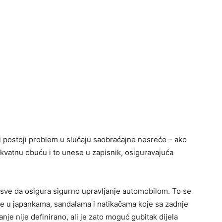
ali postoji problem u slučaju saobraćajne nesreće – ako
ekvatnu obuću i to unese u zapisnik, osiguravajuća
 sve da osigura sigurno upravljanje automobilom. To se
te u japankama, sandalama i natikačama koje sa zadnje
je nije definirano, ali je zato moguć gubitak dijela