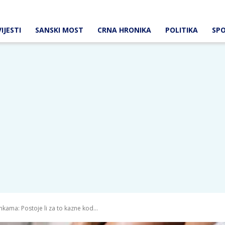
IJESTI
SANSKI MOST
CRNA HRONIKA
POLITIKA
SP
kama: Postoje li za to kazne kod...