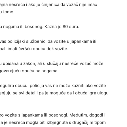
jna nesreća i ako je činjenica da vozač nije imao
u tome.
na nogama ili bosonog. Kazna je 80 eura.
vas policijski službenici da vozite u japankama ili
bali imati čvršću obuću dok vozite.
 upisana u zakon, ali u slučaju nesreće vozač može
dgovarajuću obuću na nogama.
ulira obuću, policija vas ne može kazniti ako vozite
enjuju se svi detalji pa je moguće da i obuća igra ulogu
ako vozite s japankama ili bosonogi. Međutim, dogodi li
da je nesreća mogla biti izbjegnuta s drugačijim tipom