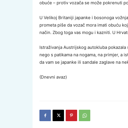
obuće – protiv vozača se može pokrenuti p
U Velikoj Britaniji japanke i bosonoga vožnj
prometa piše da vozač mora imati obuću koj
način. Zbog toga vas mogu i kazniti. U Hrva
Istraživanja Austrijskog autokluba pokazala
nego s patikama na nogama, na primjer, a isto
da vam se japanke ili sandale zaglave na nek
(Dnevni avaz)