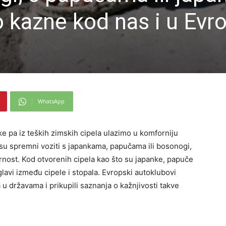
to kazne kod nas i u Evr
WhatsApp
ke pa iz teških zimskih cipela ulazimo u komforniju
u spremni voziti s japankama, papučama ili bosonogi,
urnost. Kod otvorenih cipela kao što su japanke, papuče
glavi između cipele i stopala. Evropski autoklubovi
a u državama i prikupili saznanja o kažnjivosti takve