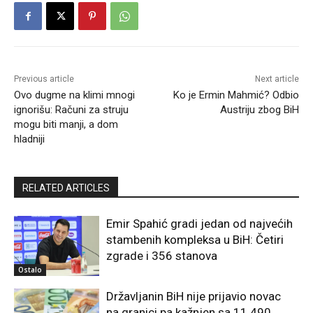
Previous article
Next article
Ovo dugme na klimi mnogi
Ko je Ermin Mahmić? Odbio
ignorišu: Računi za struju
Austriju zbog BiH
mogu biti manji, a dom
hladniji
RELATED ARTICLES
Emir Spahić gradi jedan od najvećih
stambenih kompleksa u BiH: Četiri
zgrade i 356 stanova
Ostalo
Državljanin BiH nije prijavio novac
na granici pa kažnjen sa 11.490