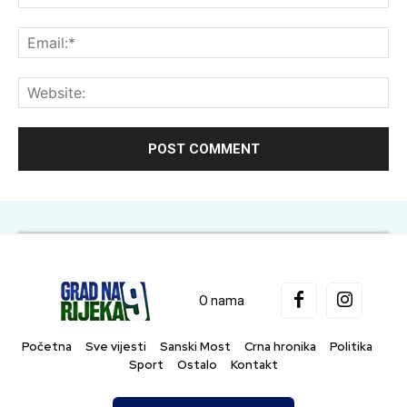
Ema
Web
O nama
Početna
Sve vijesti
Sanski Most
Crna hronika
Politika
Sport
Ostalo
Kontakt