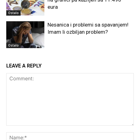
eura
Ostalo
Nesanica i problemi sa spavanjem!
Imam li ozbiljan problem?
Ostalo
LEAVE A REPLY
Comment:
Na