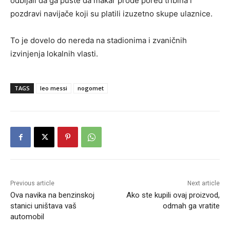
odbijali da ga puste da makar prođe pored tribina i
pozdravi navijače koji su platili izuzetno skupe ulaznice.
To je dovelo do nereda na stadionima i zvaničnih
izvinjenja lokalnih vlasti.
TAGS
leo messi
nogomet
Previous article
Next article
Ova navika na benzinskoj
Ako ste kupili ovaj proizvod,
stanici uništava vaš
odmah ga vratite
automobil