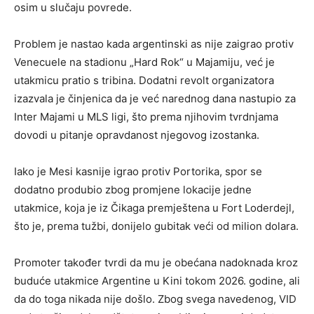
osim u slučaju povrede.
Problem je nastao kada argentinski as nije zaigrao protiv
Venecuele na stadionu „Hard Rok“ u Majamiju, već je
utakmicu pratio s tribina. Dodatni revolt organizatora
izazvala je činjenica da je već narednog dana nastupio za
Inter Majami u MLS ligi, što prema njihovim tvrdnjama
dovodi u pitanje opravdanost njegovog izostanka.
Iako je Mesi kasnije igrao protiv Portorika, spor se
dodatno produbio zbog promjene lokacije jedne
utakmice, koja je iz Čikaga premještena u Fort Loderdejl,
što je, prema tužbi, donijelo gubitak veći od milion dolara.
Promoter također tvrdi da mu je obećana nadoknada kroz
buduće utakmice Argentine u Kini tokom 2026. godine, ali
da do toga nikada nije došlo. Zbog svega navedenog, VID