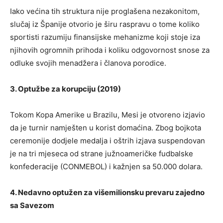
Iako većina tih struktura nije proglašena nezakonitom,
slučaj iz Španije otvorio je širu raspravu o tome koliko
sportisti razumiju finansijske mehanizme koji stoje iza
njihovih ogromnih prihoda i koliku odgovornost snose za
odluke svojih menadžera i članova porodice.
3. Optužbe za korupciju (2019)
Tokom Kopa Amerike u Brazilu, Mesi je otvoreno izjavio
da je turnir namješten u korist domaćina. Zbog bojkota
ceremonije dodjele medalja i oštrih izjava suspendovan
je na tri mjeseca od strane južnoameričke fudbalske
konfederacije (CONMEBOL) i kažnjen sa 50.000 dolara.
4. Nedavno optužen za višemilionsku prevaru zajedno
sa Savezom