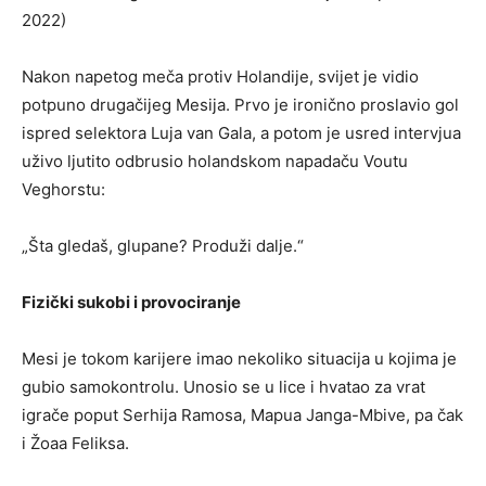
2022)
Nakon napetog meča protiv Holandije, svijet je vidio
potpuno drugačijeg Mesija. Prvo je ironično proslavio gol
ispred selektora Luja van Gala, a potom je usred intervjua
uživo ljutito odbrusio holandskom napadaču Voutu
Veghorstu:
„Šta gledaš, glupane? Produži dalje.“
Fizički sukobi i provociranje
Mesi je tokom karijere imao nekoliko situacija u kojima je
gubio samokontrolu. Unosio se u lice i hvatao za vrat
igrače poput Serhija Ramosa, Mapua Janga-Mbive, pa čak
i Žoaa Feliksa.