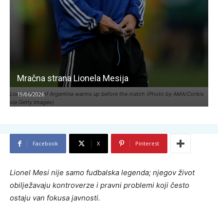
Mračna strana Lionela Mesija
Lionel Messi of Argentina warms up before the match (Photo by AMA/Corbis
19/06/2026
via Getty Images)
Facebook
X
Pinterest
Lionel Mesi nije samo fudbalska legenda; njegov život
obilježavaju kontroverze i pravni problemi koji često
ostaju van fokusa javnosti.