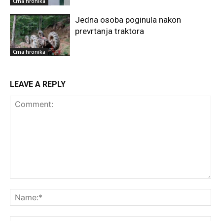
Crna hronika
Jedna osoba poginula nakon
prevrtanja traktora
Crna hronika
LEAVE A REPLY
Comment:
Na
Ema