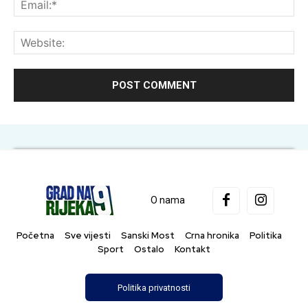
Web
O nama
Početna
Sve vijesti
Sanski Most
Crna hronika
Politika
Sport
Ostalo
Kontakt
Politika privatnosti