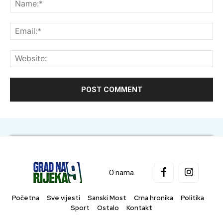
Na
Ema
Web
O nama
Početna
Sve vijesti
Sanski Most
Crna hronika
Politika
Sport
Ostalo
Kontakt