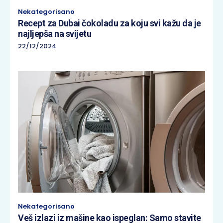
Nekategorisano
Recept za Dubai čokoladu za koju svi kažu da je
najljepša na svijetu
22/12/2024
Nekategorisano
Veš izlazi iz mašine kao ispeglan: Samo stavite