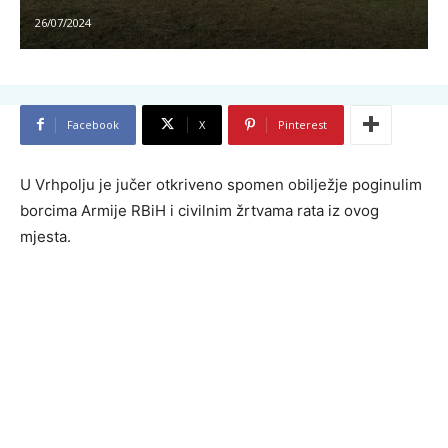
26/07/2024
Facebook
X
Pinterest
U Vrhpolju je jučer otkriveno spomen obilježje poginulim
borcima Armije RBiH i civilnim žrtvama rata iz ovog
mjesta.