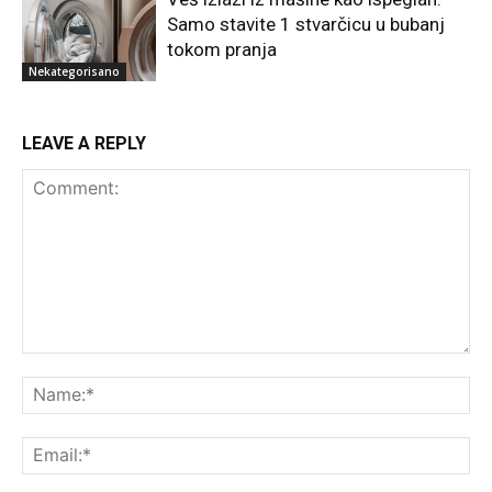
Samo stavite 1 stvarčicu u bubanj
tokom pranja
Nekategorisano
LEAVE A REPLY
Comment:
Na
Ema