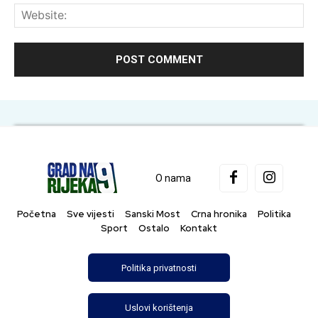
Web
O nama
Početna
Sve vijesti
Sanski Most
Crna hronika
Politika
Sport
Ostalo
Kontakt
Politika privatnosti
Uslovi korištenja