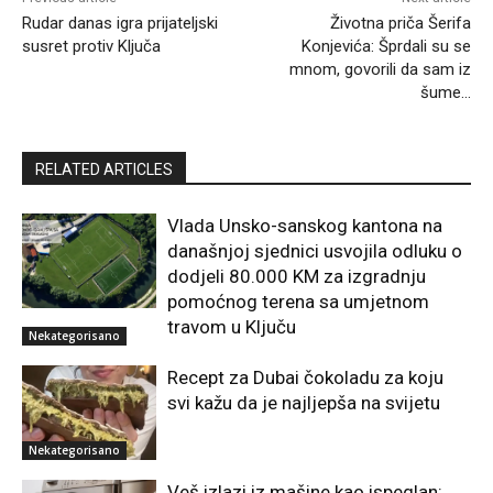
Rudar danas igra prijateljski
Životna priča Šerifa
susret protiv Ključa
Konjevića: Šprdali su se
mnom, govorili da sam iz
šume…
RELATED ARTICLES
Vlada Unsko-sanskog kantona na
današnjoj sjednici usvojila odluku o
dodjeli 80.000 KM za izgradnju
pomoćnog terena sa umjetnom
travom u Ključu
Nekategorisano
Recept za Dubai čokoladu za koju
svi kažu da je najljepša na svijetu
Nekategorisano
Veš izlazi iz mašine kao ispeglan: