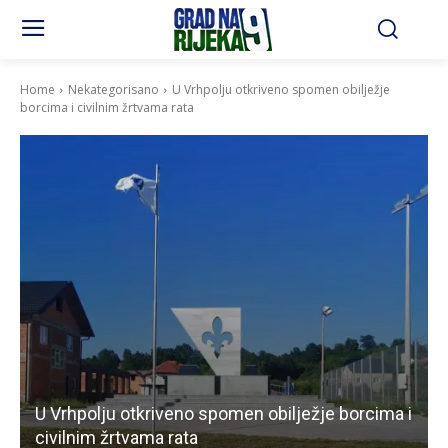
Home
Nekategorisano
U Vrhpolju otkriveno spomen obilježje
borcima i civilnim žrtvama rata
U Vrhpolju otkriveno spomen obilježje borcima i
civilnim žrtvama rata