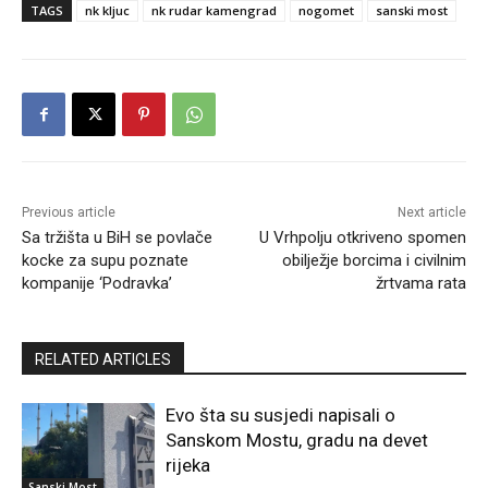
TAGS
nk kljuc
nk rudar kamengrad
nogomet
sanski most
Previous article
Next article
Sa tržišta u BiH se povlače
U Vrhpolju otkriveno spomen
kocke za supu poznate
obilježje borcima i civilnim
kompanije ‘Podravka’
žrtvama rata
RELATED ARTICLES
Evo šta su susjedi napisali o
Sanskom Mostu, gradu na devet
rijeka
Sanski Most