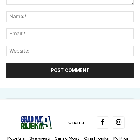
Comment:
Na
Ema
Web
O nama
Početna
Sve vijesti
Sanski Most
Crna hronika
Politika