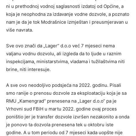
ni u prethodnoj vodnoj saglasnosti izdatoj od Općine, a
koja je neophodna za izdavanje vodne dozvole, a poznato
nam je da je tok Modrašnice izmještan i preusmjeravan u
više navrata.
Sve ovo znači da „Lager“ d.o.o već 7 mjeseci nema
valjanu vodnu dozvolu, ali izgleda da to ljude u raznim
inspekcijama, ministarstvima, vladama i tužilaštvima niti
brine, niti interesuje.
A sve ovo neodoljivo podsjeća na 2022. godinu. Pisali
smo ranije o prenosu dozvole za eksploataciju koja je sa
RMU „Kamengrad“ prenesena na „Lager d.o.o“ pa je
Vrhovni sud FBiH u martu 2022. godine ovaj proces
poništio jer je transfer dozvole izvršen nezakonito a onda
je ponovo ta dozvola prenesena tek u oktobru iste
godine. A u tom periodu od 7 mjeseci kada uopšte nije