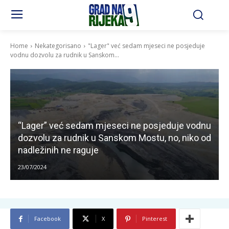
Home
Nekategorisano
"Lager" već sedam mjeseci ne posjeduje
vodnu dozvolu za rudnik u Sanskom...
“Lager” već sedam mjeseci ne posjeduje vodnu
dozvolu za rudnik u Sanskom Mostu, no, niko od
nadležinih ne raguje
23/07/2024
Facebook
X
Pinterest