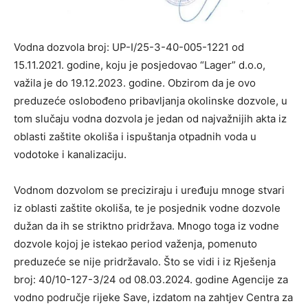
Vodna dozvola broj: UP-I/25-3-40-005-1221 od
15.11.2021. godine, koju je posjedovao “Lager” d.o.o,
važila je do 19.12.2023. godine. Obzirom da je ovo
preduzeće oslobođeno pribavljanja okolinske dozvole, u
tom slučaju vodna dozvola je jedan od najvažnijih akta iz
oblasti zaštite okoliša i ispuštanja otpadnih voda u
vodotoke i kanalizaciju.
Vodnom dozvolom se preciziraju i uređuju mnoge stvari
iz oblasti zaštite okoliša, te je posjednik vodne dozvole
dužan da ih se striktno pridržava. Mnogo toga iz vodne
dozvole kojoj je istekao period važenja, pomenuto
preduzeće se nije pridržavalo. Što se vidi i iz Rješenja
broj: 40/10-127-3/24 od 08.03.2024. godine Agencije za
vodno područje rijeke Save, izdatom na zahtjev Centra za