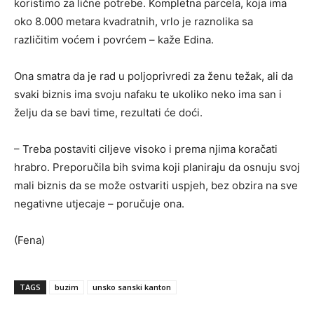
koristimo za lične potrebe. Kompletna parcela, koja ima
oko 8.000 metara kvadratnih, vrlo je raznolika sa
različitim voćem i povrćem – kaže Edina.
Ona smatra da je rad u poljoprivredi za ženu težak, ali da
svaki biznis ima svoju nafaku te ukoliko neko ima san i
želju da se bavi time, rezultati će doći.
– Treba postaviti ciljeve visoko i prema njima koračati
hrabro. Preporučila bih svima koji planiraju da osnuju svoj
mali biznis da se može ostvariti uspjeh, bez obzira na sve
negativne utjecaje – poručuje ona.
(Fena)
TAGS
buzim
unsko sanski kanton