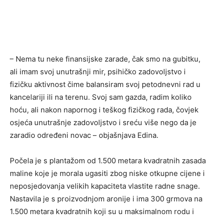
– Nema tu neke finansijske zarade, čak smo na gubitku,
ali imam svoj unutrašnji mir, psihičko zadovoljstvo i
fizičku aktivnost čime balansiram svoj petodnevni rad u
kancelariji ili na terenu. Svoj sam gazda, radim koliko
hoću, ali nakon napornog i teškog fizičkog rada, čovjek
osjeća unutrašnje zadovoljstvo i sreću više nego da je
zaradio određeni novac – objašnjava Edina.
Počela je s plantažom od 1.500 metara kvadratnih zasada
maline koje je morala ugasiti zbog niske otkupne cijene i
neposjedovanja velikih kapaciteta vlastite radne snage.
Nastavila je s proizvodnjom aronije i ima 300 grmova na
1.500 metara kvadratnih koji su u maksimalnom rodu i