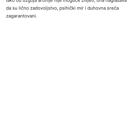
Iako od uzgoja aronije nije moguće živjeti, ona naglašava
da su lično zadovoljstvo, psihički mir i duhovna sreća
zagarantovani.