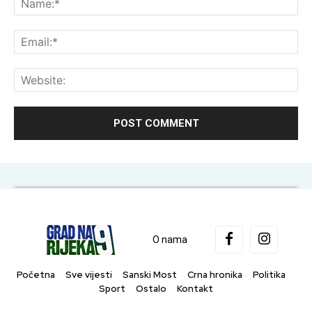
Ema
Web
O nama
Početna
Sve vijesti
Sanski Most
Crna hronika
Politika
Sport
Ostalo
Kontakt