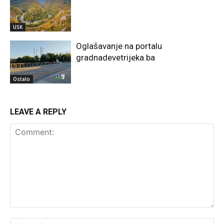
USK
Oglašavanje na portalu
gradnadevetrijeka.ba
Ostalo
LEAVE A REPLY
Comment:
Na