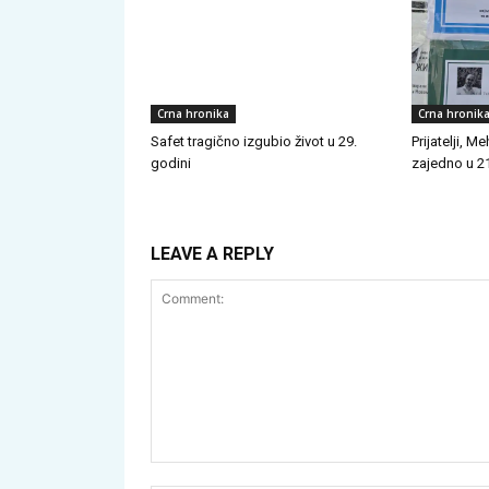
Crna hronika
Crna hronik
Safet tragično izgubio život u 29.
Prijatelji, 
godini
zajedno u 21
LEAVE A REPLY
Comment: