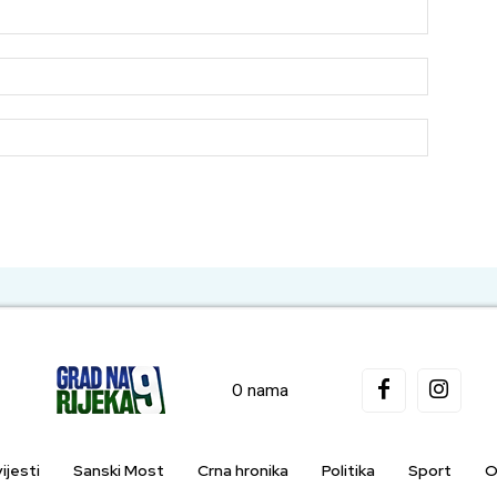
Name:*
Email:*
Website:
O nama
ijesti
Sanski Most
Crna hronika
Politika
Sport
O