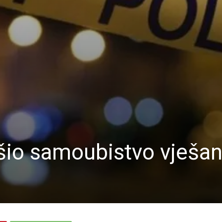
šio samoubistvo vješa