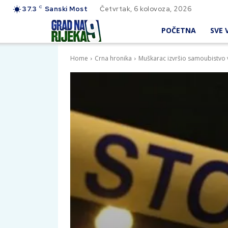
C
37.3
Sanski Most
Četvrtak, 6 kolovoza, 2026
POČETNA
SVE V
Home
Crna hronika
Muškarac izvršio samoubistvo