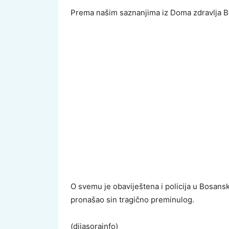
Prema našim saznanjima iz Doma zdravlja Bos
O svemu je obaviještena i policija u Bosans
pronašao sin tragično preminulog.
(dijasorainfo)