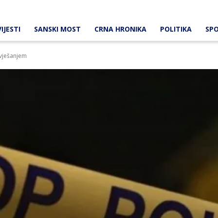
IJESTI
SANSKI MOST
CRNA HRONIKA
POLITIKA
SP
 vješanjem